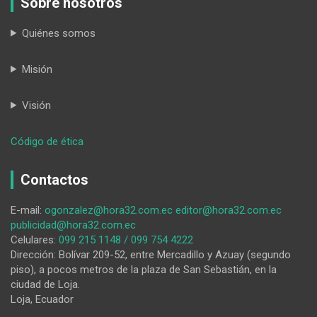
Sobre nosotros
Quiénes somos
Misión
Visión
:
Código de ética
Política
de
Contactos
los
codazos
E-mail:
ogonzalez@hora32.com.ec
editor@hora32.com.ec
publicidad@hora32.com.ec
Celulares:
099 215 1148 / 099 754 4222
Dirección: Bolívar 209-52, entre Mercadillo y Azuay (segundo
piso), a pocos metros de la plaza de San Sebastián, en la
ciudad de Loja.
Loja, Ecuador