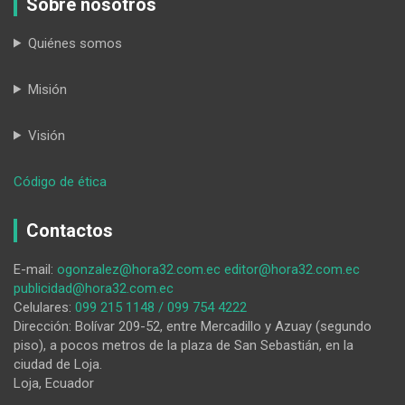
Sobre nosotros
Quiénes somos
Misión
Visión
:
Código de ética
HORA32
–
Contactos
Tu
diario
E-mail:
ogonzalez@hora32.com.ec
editor@hora32.com.ec
digital
publicidad@hora32.com.ec
Celulares:
099 215 1148 / 099 754 4222
Dirección: Bolívar 209-52, entre Mercadillo y Azuay (segundo
piso), a pocos metros de la plaza de San Sebastián, en la
ciudad de Loja.
Loja, Ecuador