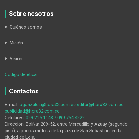
Sobre nosotros
Quiénes somos
Misión
Visión
:
Código de ética
Carlos
Carrión:
Contactos
‘Vivir,
amar
E-mail:
ogonzalez@hora32.com.ec
editor@hora32.com.ec
y
publicidad@hora32.com.ec
cuidar
Celulares:
099 215 1148 / 099 754 4222
siempre,
Dirección: Bolívar 209-52, entre Mercadillo y Azuay (segundo
aunque
piso), a pocos metros de la plaza de San Sebastián, en la
duela
ciudad de Loja.