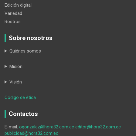
Edición digital
Variedad
Rostros
Sobre nosotros
Quiénes somos
Misión
Visión
:
Código de ética
Omar
Burneo
Contactos
Castillo
recibe
E-mail:
ogonzalez@hora32.com.ec
editor@hora32.com.ec
un
publicidad@hora32.com.ec
homenaje