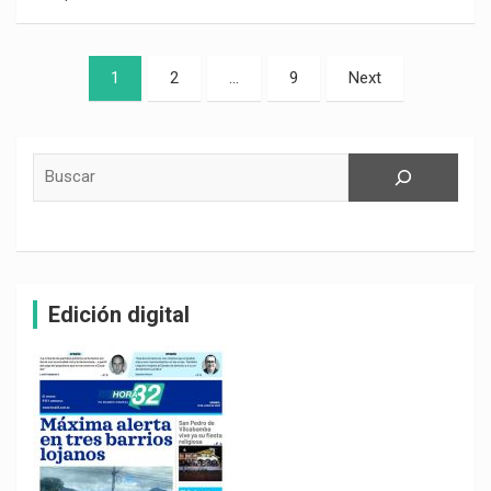
Paginación
1
2
…
9
Next
de
entradas
Buscar
Edición digital