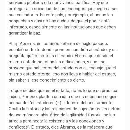
servicios públicos o la convivencia pacífica. Hay que
k
p
m
k
i
proteger a la sociedad de sus enemigos que juegan a ser
r
sus cuidadores. En este país, por ejemplo, abundan las
sospechas y casi no hay dudas, de que el poder está
infestado, especialmente en las instituciones que deben
garantizar la paz.
Philip Abrams, en los años setenta del siglo pasado,
escribió un texto donde pone en cuestión al estado, y se
pregunta qué mismo es el estado. Él cree que desde el
mismo estado se crean las definiciones, y que eso
provoca que hablemos del estado con el lenguaje que el
mismo estado otorga: eso nos lleva a hablar del estado,
sin saber si ese conocimiento es cierto.
Lo que se dice que es el estado, no es lo que su práctica
indica. Por eso, plantea una idea que es necesario seguir
pensando: “el estado es (…) el triunfo del ocultamiento.
Oculta la historia y las relaciones de sujeción reales detrás
de una máscara ahistórica de legitimidad ilusoria: se las
arregla para negar la existencia y las conexiones y
conflictos”. El estado, dice Abrams, es la máscara que