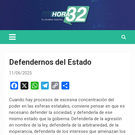
Skip
Medio de comunicación digital
HORA32
to
content
Defendernos del Estado
11/06/2025
F
X
W
T
C
C
a
h
e
o
o
Cuando hay procesos de excesiva concentración del
c
a
l
p
m
poder en las esferas estatales, conviene pensar en que es
e
t
e
y
p
necesario defender la sociedad, y defenderla de ese
b
s
g
L
a
mismo estado que la gobierna. Defenderla de la agresión
o
A
r
i
r
en nombre de la ley, defenderla de la arbitrariedad, de la
inoperancia, defenderla de los intereses que amenazan los
o
p
a
n
t