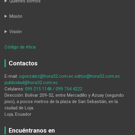
Quiénes somos
Misión
Visión
:
Código de ética
Defendernos
del
Contactos
Estado
E-mail:
ogonzalez@hora32.com.ec
editor@hora32.com.ec
publicidad@hora32.com.ec
Celulares:
099 215 1148 / 099 754 4222
Dirección: Bolívar 209-52, entre Mercadillo y Azuay (segundo
piso), a pocos metros de la plaza de San Sebastián, en la
ciudad de Loja.
Loja, Ecuador
Encuéntranos en