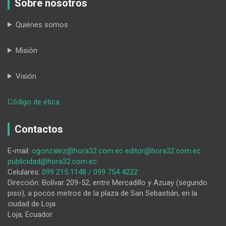
Sobre nosotros
Quiénes somos
Misión
Visión
:
Código de ética
Los
accidentes
Contactos
de
tránsito,
E-mail:
ogonzalez@hora32.com.ec
editor@hora32.com.ec
un
publicidad@hora32.com.ec
cuento
Celulares:
099 215 1148 / 099 754 4222
de
Dirección: Bolívar 209-52, entre Mercadillo y Azuay (segundo
nunca
piso), a pocos metros de la plaza de San Sebastián, en la
acabar
ciudad de Loja.
en
Loja, Ecuador
la