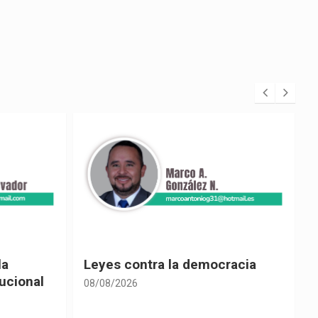
racia
Cine ecuatoriano
08/08/2026
0