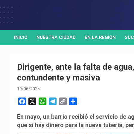
Skip
to
Medio de comunicación digital
HORA32
content
INICIO
NUESTRA CIUDAD
EN LA REGIÓN
SUC
Dirigente, ante la falta de agu
contundente y masiva
19/06/2025
F
X
W
T
C
C
a
h
e
o
o
En mayo, un barrio recibió el servicio de 
c
a
l
p
m
que sí hay dinero para la nueva tubería, pe
e
t
e
y
p
b
s
g
L
a