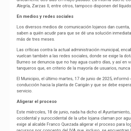
Alegría, Zarzas II, entre otros, tampoco disponen del líquido 
En medios y redes sociales
Los diversos medios de comunicación lojanos dan cuenta, t
saben a quién acudir para que se dé una solución inmedia
más de tres meses.
Las críticas contra la actual administración municipal, en
vuelcan también a las redes sociales, donde se exige la dota
Burneo se denuncia que no hay agua cuatro días, y así en va
tanqueros que, en criterio de la mayoría de usuarios, nunca a
El Municipio, el último martes, 17 de junio de 2025, informó 
conducción hacia la planta de Carigán y que se debe esper
servicio.
Aligerar el proceso
Este miércoles, 18 de junio, nada ha dicho el Ayuntamiento,
occidental y suroccidental de la urbe lojana claman por agua
exige al alcalde Franco Quezada aligerar el proceso para log
recursos por concepto del IVA que, incluso, se encuentran