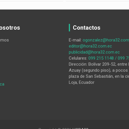
osotros
Contactos
omos
E-mail:
ogonzalez@hora32.com
editor@hora32.com.ec
publicidad@hora32.com.ec
Celulares:
099 215 1148 / 099 7
Dirección: Bolívar 209-52, entre 
Azuay (segundo piso), a pocos 
plaza de San Sebastián, en la ci
Loja, Ecuador
:
ica
Dirigente,
ante
la
falta
de
agua,
exhorta