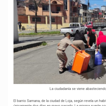
o
A
r
i
r
o
p
a
n
t
k
p
m
k
i
r
La ciudadanía se viene abasteciend
El barrio Samana, de la ciudad de Loja, según revela un habi
únicamente dos días en mayo pasado. La misma suerte corr