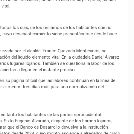
vital.
odos los días, de los reclamos de los habitantes que no
ta, cuyo desabastecimiento viene presentándose desde hace
cabezada por el alcalde, Franco Quezada Montesinos, se
ción del líquido elemento vital. En la ciudadela Daniel Álvarez
rios lugares lojanos. También se cuestiona la labor de los
ciertan a llegar en el instante preciso.
en su página oficial que las labores continúan en la línea de
ar al menos tres días más para una normalización del
 en tanto los habitantes de las partes noroccidental,
. Sixto Eugenio Alvarado, dirigente de los barrios lojanos,
rar que el Banco de Desarrollo devuelva a la institución
 listos desde 2024, cuyo monto asciende a alrededor de cinco