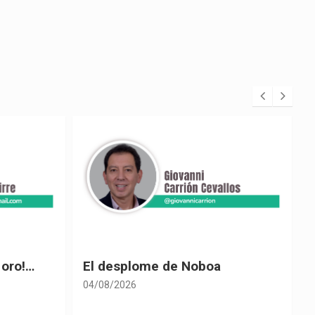
 oro!…
El desplome de Noboa
04/08/2026
0