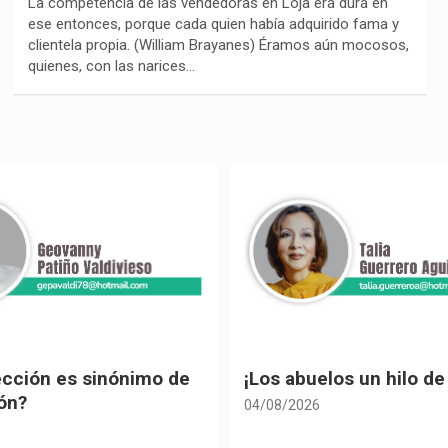
La competencia de las vendedoras en Loja era dura en
ese entonces, porque cada quien había adquirido fama y
clientela propia. (William Brayanes) Éramos aún mocosos,
quienes, con las narices…
ección es sinónimo de
¡Los abuelos un hilo de
ón?
04/08/2026