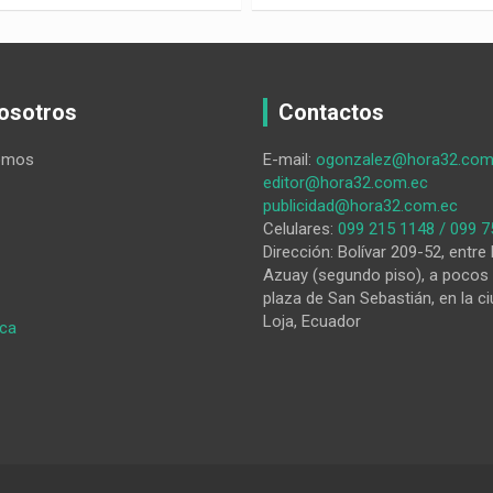
osotros
Contactos
omos
E-mail:
ogonzalez@hora32.com
editor@hora32.com.ec
publicidad@hora32.com.ec
Celulares:
099 215 1148 / 099 7
Dirección: Bolívar 209-52, entre 
Azuay (segundo piso), a pocos 
plaza de San Sebastián, en la ci
Loja, Ecuador
:
ica
El
maestro
Galo
Terán,
en
la
memoria