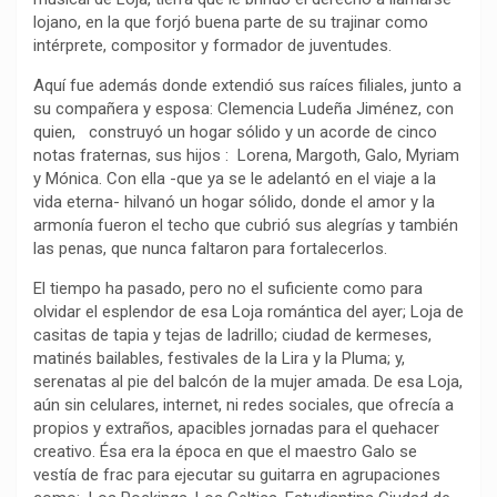
lojano, en la que forjó buena parte de su trajinar como
o
p
a
n
t
intérprete, compositor y formador de juventudes.
k
p
m
k
i
r
Aquí fue además donde extendió sus raíces filiales, junto a
su compañera y esposa: Clemencia Ludeña Jiménez, con
quien, construyó un hogar sólido y un acorde de cinco
notas fraternas, sus hijos : Lorena, Margoth, Galo, Myriam
y Mónica. Con ella -que ya se le adelantó en el viaje a la
vida eterna- hilvanó un hogar sólido, donde el amor y la
armonía fueron el techo que cubrió sus alegrías y también
las penas, que nunca faltaron para fortalecerlos.
El tiempo ha pasado, pero no el suficiente como para
olvidar el esplendor de esa Loja romántica del ayer; Loja de
casitas de tapia y tejas de ladrillo; ciudad de kermeses,
matinés bailables, festivales de la Lira y la Pluma; y,
serenatas al pie del balcón de la mujer amada. De esa Loja,
aún sin celulares, internet, ni redes sociales, que ofrecía a
propios y extraños, apacibles jornadas para el quehacer
creativo. Ésa era la época en que el maestro Galo se
vestía de frac para ejecutar su guitarra en agrupaciones