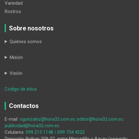
Variedad
Rostros
Sobre nosotros
Quiénes somos
Misión
Visión
:
Código de ética
El
maestro
Contactos
Galo
Terán,
E-mail:
ogonzalez@hora32.com.ec
editor@hora32.com.ec
en
publicidad@hora32.com.ec
la
Celulares:
099 215 1148 / 099 754 4222
memoria
Dirección: Bolívar 209-52, entre Mercadillo y Azuay (segundo