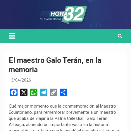
Skip
Medio de comunicación digital
HORA32
to
content
El maestro Galo Terán, en la
memoria
13/04/2026
F
X
W
T
C
C
a
h
e
o
o
Qué mejor momento que la conmemoración al Maestro
c
a
l
p
m
Ecuatoriano, para rememorar brevemente a un maestro
e
t
e
y
p
que acaba de viajar a la Patria Celestial: Galo Terán
b
s
g
L
a
Arteaga, abriendo un importante vacío en la historia
o
A
r
i
r
musical de Loja, tierra que le brindó el derecho a llamarse