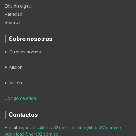
Edición digital
Variedad
Rostros
Sobre nosotros
Quiénes somos
Misión
Visión
:
Código de ética
Saraguro
se
Contactos
llena
de
E-mail:
ogonzalez@hora32.com.ec
editor@hora32.com.ec
fiesta
publicidad@hora32.com.ec