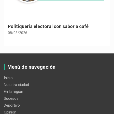
tiquería electoral con sabor a café
Las co
consti
8/2026
08/08/2
Menú de navegación
Inicio
Nuestra ciudad
En la región
Sucesos
Deportivo
Opinión