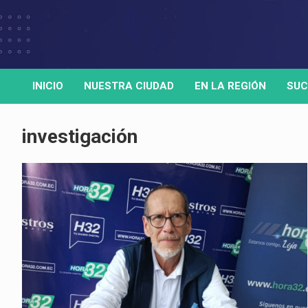
Skip
to
Medio de comunicación digital
HORA32
content
INICIO
NUESTRA CIUDAD
EN LA REGIÓN
SUC
investigación