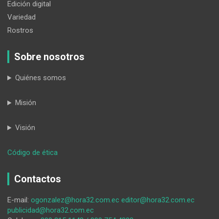
Edición digital
Variedad
Rostros
Sobre nosotros
Quiénes somos
Misión
Visión
:
Código de ética
La
UTPL
Contactos
ocupa
el
E-mail:
ogonzalez@hora32.com.ec
editor@hora32.com.ec
primer
publicidad@hora32.com.ec
lugar