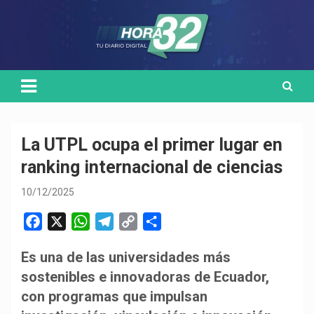
Skip
Medio de comunicación digital
HORA32
to
content
La UTPL ocupa el primer lugar en
ranking internacional de ciencias
10/12/2025
F
X
W
T
C
C
a
h
e
o
o
Es una de las universidades más
c
a
l
p
m
sostenibles e innovadoras de Ecuador,
e
t
e
y
p
b
s
g
L
a
con programas que impulsan
o
A
r
i
r