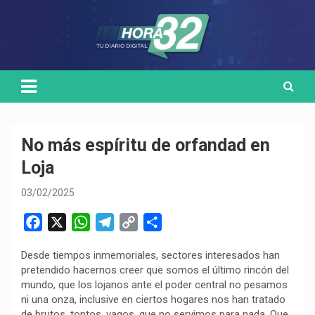
Skip
Medio de comunicación digital
HORA32
to
content
No más espíritu de orfandad en
Loja
03/02/2025
F
X
W
T
C
C
a
h
e
o
o
Desde tiempos inmemoriales, sectores interesados han
c
a
l
p
m
pretendido hacernos creer que somos el último rincón del
e
t
e
y
p
mundo, que los lojanos ante el poder central no pesamos
b
s
g
L
a
ni una onza, inclusive en ciertos hogares nos han tratado
o
A
r
i
r
de brutos, tontos, vagos, que no servimos para nada. Que