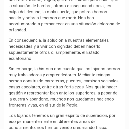
la situación de hambre, atraso e inseguridad social, es
o
p
a
n
t
culpa del destino, la mala suerte, que pobres hemos
k
p
m
k
i
nacido y pobres tenemos que morir. Nos han
r
acostumbrado a permanecer en una situación dolorosa de
orfandad.
En consecuencia, la solución a nuestras elementales
necesidades y a vivir con dignidad deben hacerlo
supuestamente otros o, simplemente, el Estado
ecuatoriano.
Sin embargo, la historia nos cuenta que los lojanos somos
muy trabajadores y emprendedores. Mediante mingas
hemos construido carreteras, puentes, caminos vecinales,
casas escolares, entre otras fortalezas. Nos gusta hacer
gestión y representar bien ante los superiores, a pesar de
la guerra y abandono, muchos nos quedamos haciendo
fronteras vivas, en el sur de la Patria.
Los lojanos tenemos un gran espíritu de superación, por
eso permanentemente en diferentes áreas del
conocimiento, nos hemos venido preparando física,