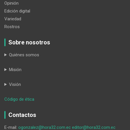
Opinión
Edición digital
Variedad
Rostros
Sobre nosotros
Quiénes somos
Misión
Visión
:
Código de ética
No
más
Contactos
espíritu
de
E-mail:
ogonzalez@hora32.com.ec
editor@hora32.com.ec
orfandad