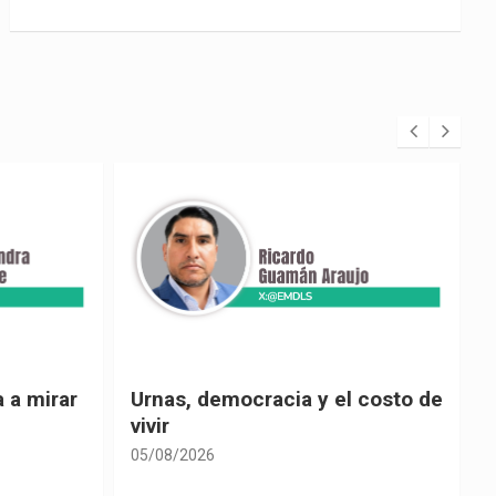
 costo de
El país de las explicaciones
convenientes
05/08/2026
0