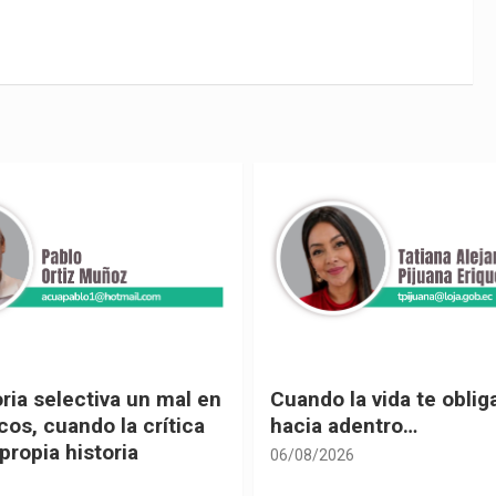
 vida te obliga a mirar
Urnas, democracia y el
entro…
vivir
05/08/2026