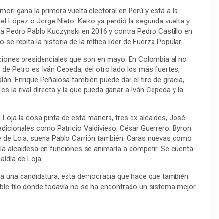
ori gana la primera vuelta electoral en Perú y está a la
el López o Jorge Nieto. Keiko ya perdió la segunda vuelta y
ra Pedro Pablo Kuczynski en 2016 y contra Pedro Castillo en
se repita la historia de la mítica líder de Fuerza Popular.
iones presidenciales que son en mayo. En Colombia al no
 de Petro es Iván Cepeda, del otro lado los más fuertes,
án. Enrique Peñalosa también puede dar el tiro de gracia,
 la rival directa y la que pueda ganar a Iván Cepeda y la
Loja la cosa pinta de esta manera, tres ex alcaldes, José
radicionales como Patricio Valdivieso, César Guerrero, Byron
de de Loja, suena Pablo Carrión también. Caras nuevas como
a alcaldesa en funciones se animaría a competir. Se cuenta
aldía de Loja.
e a una candidatura, esta democracia que hace que también
e filo donde todavía no se ha encontrado un sistema mejor.