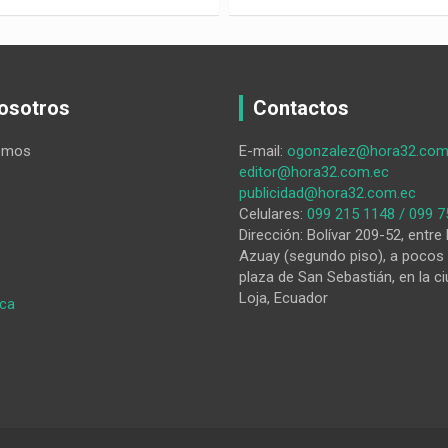
osotros
Contactos
omos
E-mail:
ogonzalez@hora32.com
editor@hora32.com.ec
publicidad@hora32.com.ec
Celulares:
099 215 1148 / 099 7
Dirección: Bolívar 209-52, entre 
Azuay (segundo piso), a pocos 
plaza de San Sebastián, en la ci
Loja, Ecuador
:
ica
Aspirantes