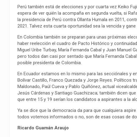
o
p
a
n
t
Perú también está de elecciones y por cuarta vez Keiko Fujim
k
p
m
k
i
espera de ver quién la acompaña en segunda vuelta, si Rafa
r
la presidencia de Perú contra Ollanta Humala en 2011, cont
2021. Talvez esta cuarta oportunidad sea la vencida y gane o 
En Colombia también se preparan para unas próximas elecc
haber reelección el cuadro de Pacto Histórico y continuidad
Miguel Uribe Turbay, María Fernanda Cabal y Juan Manuel Gal
pero todos dan casi por sentado que María Fernanda Cabal es
posible presidenta de Colombia.
En Ecuador estamos en lo mismo para las secciónales y en 
Bolívar Castillo, Franco Quezada y Jorge Reyes. Políticos t
Maldonado, Paúl Cueva y Pablo Quiñónez, actual vicealcal
Jesús Cárdenas y Santiago Guachizaca; también dicen que l
que entre 15 y 19 serían los candidatos a aspirantes a la alc
Ya se dice que la democracia da para que cualquiera aspir
todos votemos informados o no, son de esas cosas de dobl
Ricardo Guamán Araujo