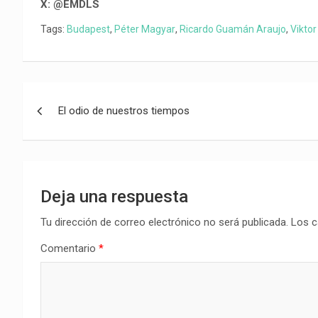
X: @EMDLS
Tags:
Budapest
,
Péter Magyar
,
Ricardo Guamán Araujo
,
Vikto
Navegación
El odio de nuestros tiempos
de
entradas
Deja una respuesta
Tu dirección de correo electrónico no será publicada.
Los c
Comentario
*