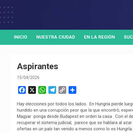
Skip
to
Medio de comunicación digital
HORA32
content
INICIO
NUESTRA CIUDAD
EN LA REGIÓN
SUC
Aspirantes
15/04/2026
F
X
W
T
C
C
a
h
e
o
o
Hay elecciones por todos los lados. En Hungría pierde lueg
c
a
l
p
m
hundido en una corrupción peor que la que encontró; espere
e
t
e
y
p
Magyar ponga desde Budapest en orden la casa. Con el dese
b
s
g
L
a
recuperar el sistema judicial, parece que se hablara al azar
o
A
r
i
r
ofertas en un país tan venido a menos como lo es Hungría.