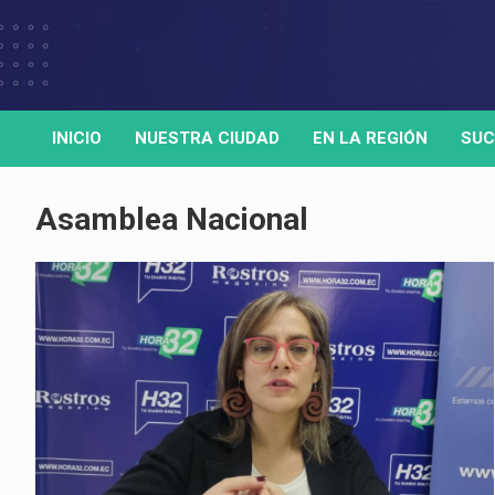
Skip
to
Medio de comunicación digital
HORA32
content
INICIO
NUESTRA CIUDAD
EN LA REGIÓN
SUC
Asamblea Nacional