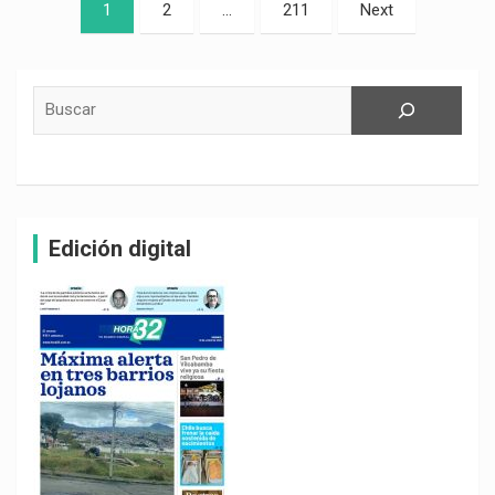
Paginación
1
2
…
211
Next
de
entradas
Buscar
Edición digital