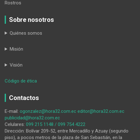
Rostros
Sobre nosotros
Quiénes somos
Misión
Visión
:
Código de ética
La
Unidad
Contactos
Educativa
“Pichincha”,
E-mail:
ogonzalez@hora32.com.ec
editor@hora32.com.ec
ofrece
publicidad@hora32.com.ec
una
Celulares:
099 215 1148 / 099 754 4222
alternativa
Dirección: Bolívar 209-52, entre Mercadillo y Azuay (segundo
para
piso), a pocos metros de la plaza de San Sebastián, en la
terminar