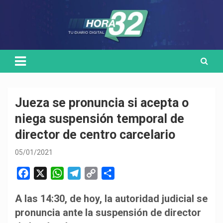
Skip
Medio de comunicación digital
HORA32
to
content
Jueza se pronuncia si acepta o
niega suspensión temporal de
director de centro carcelario
05/01/2021
F
X
W
T
C
C
a
h
e
o
o
A las 14:30, de hoy, la autoridad judicial se
c
a
l
p
m
pronuncia ante la suspensión de director
e
t
e
y
p