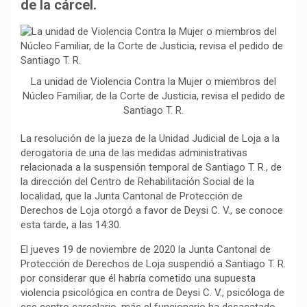
b
s
g
L
a
de la cárcel.
o
A
r
i
r
o
p
a
n
t
k
p
m
k
i
r
La unidad de Violencia Contra la Mujer o miembros del
Núcleo Familiar, de la Corte de Justicia, revisa el pedido de
Santiago T. R.
La resolución de la jueza de la Unidad Judicial de Loja a la
derogatoria de una de las medidas administrativas
relacionada a la suspensión temporal de Santiago T. R., de
la dirección del Centro de Rehabilitación Social de la
localidad, que la Junta Cantonal de Protección de
Derechos de Loja otorgó a favor de Deysi C. V., se conoce
esta tarde, a las 14:30.
El jueves 19 de noviembre de 2020 la Junta Cantonal de
Protección de Derechos de Loja suspendió a Santiago T. R.
por considerar que él habría cometido una supuesta
violencia psicológica en contra de Deysi C. V., psicóloga de