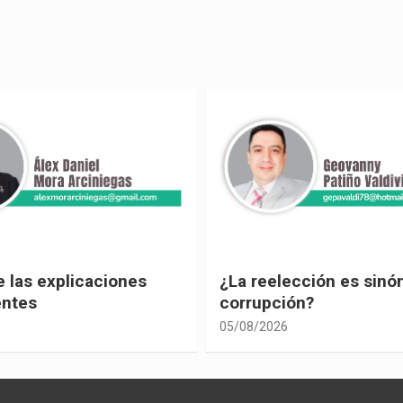
ección es sinónimo de
¡Los abuelos un hilo de
ón?
04/08/2026