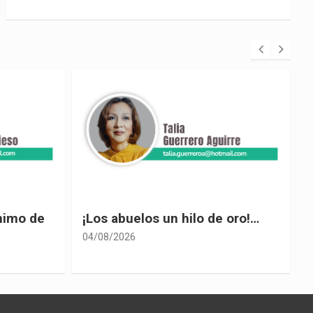
 oro!…
El desplome de Noboa
04/08/2026
0