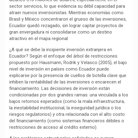
sector servicios, lo que evidencia su débil capacidad para
o
p
a
n
t
atraer nuevos inversionistas. Mientras economías como
k
p
m
k
i
Brasil y México concentraron el grueso de las inversiones,
r
Ecuador quedó rezagado, sin lograr captar proyectos de
gran envergadura ni consolidarse como un destino
atractivo en el mapa regional.
¿A qué se debe la incipiente inversión extranjera en
Ecuador? Según el enfoque del árbol de restricciones
propuesto por Hausmann, Rodrik y Velasco (2005), el bajo
nivel de inversión en países como Ecuador puede
explicarse por la presencia de cuellos de botella clave que
inhiben la rentabilidad de las inversiones o encarecen el
financiamiento. Las decisiones de inversión están
condicionadas por dos grandes ramas: una vinculada a los
bajos retornos esperados (como la mala infraestructura,
la inestabilidad institucional, la inseguridad jurídica o los
riesgos regulatorios) y otra relacionada con el alto costo
del financiamiento (como sistemas financieros débiles o
restricciones de acceso al crédito externo).