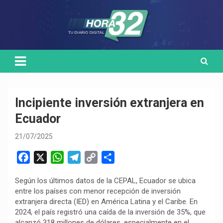
Skip
Medio de comunicación digital
HORA32
to
content
Incipiente inversión extranjera en
Ecuador
21/07/2025
F
X
W
T
C
C
a
h
e
o
o
Según los últimos datos de la CEPAL, Ecuador se ubica
c
a
l
p
m
entre los países con menor recepción de inversión
e
t
e
y
p
extranjera directa (IED) en América Latina y el Caribe. En
b
s
g
L
a
2024, el país registró una caída de la inversión de 35%, que
o
A
r
i
r
alcanzó 318 millones de dólares, especialmente en el