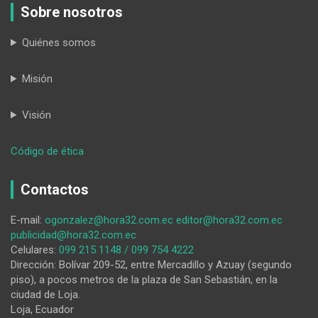
Sobre nosotros
Quiénes somos
Misión
Visión
:
Código de ética
Incipiente
inversión
Contactos
extranjera
en
E-mail:
ogonzalez@hora32.com.ec
editor@hora32.com.ec
Ecuador
publicidad@hora32.com.ec
Celulares:
099 215 1148 / 099 754 4222
Dirección: Bolívar 209-52, entre Mercadillo y Azuay (segundo
piso), a pocos metros de la plaza de San Sebastián, en la
ciudad de Loja.
Loja, Ecuador