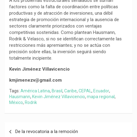
A los problemas estructurales señalados se suman
factores como la falta de coordinación entre políticas
productivas y de atracción de inversiones, una débil
estrategia de promoción internacional y la ausencia de
sectores claramente priorizados con ventajas
competitivas sostenidas. Como plantean Hausmann,
Rodrik & Velasco, si no se identifican correctamente las
restricciones más apremiantes; y no se actúa con
precisión sobre ellas, la inversión seguirá siendo
totalmente incipiente.
Kevin Jiménez Villavicencio
kmjimenezv@gmail.com
Tags:
América Latina
,
Brasil
,
Caribe
,
CEPAL
,
Ecuador
,
Hausmann
,
Kevin Jiménez Villavicencio
,
mapa regional
,
México
,
Rodrik
Navegación
De la revocatoria a la remoción
de