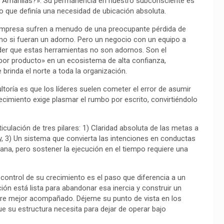
s Amarillas?». Su permanencia en nuestro subconsciente es
ro que definía una necesidad de ubicación absoluta.
 empresa sufren a menudo de una preocupante pérdida de
o si fueran un adorno. Pero un negocio con un equipo a
der que estas herramientas no son adornos. Son el
por producto» en un ecosistema de alta confianza,
brinda el norte a toda la organización.
ltoría es que los líderes suelen cometer el error de asumir
cimiento exige plasmar el rumbo por escrito, convirtiéndolo
culación de tres pilares: 1) Claridad absoluta de las metas a
y, 3) Un sistema que convierta las intenciones en conductas
ana, pero sostener la ejecución en el tiempo requiere una
 control de su crecimiento es el paso que diferencia a un
ón está lista para abandonar esa inercia y construir un
orre mejor acompañado. Déjeme su punto de vista en los
e su estructura necesita para dejar de operar bajo