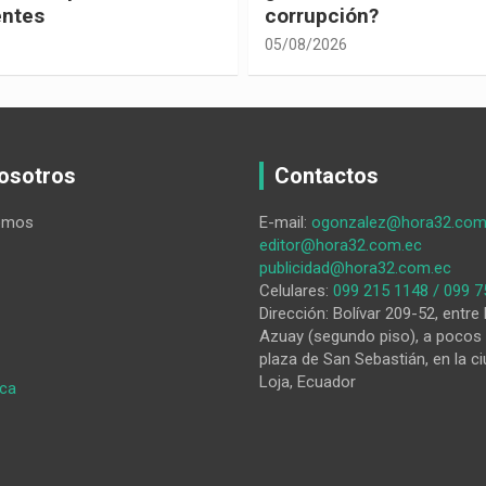
ón?
04/08/2026
osotros
Contactos
omos
E-mail:
ogonzalez@hora32.com
editor@hora32.com.ec
publicidad@hora32.com.ec
Celulares:
099 215 1148 / 099 7
Dirección: Bolívar 209-52, entre 
Azuay (segundo piso), a pocos 
plaza de San Sebastián, en la ci
Loja, Ecuador
:
ica
¿Por
qué
su
negocio