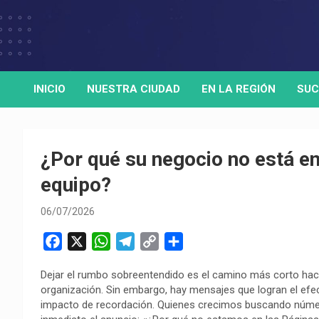
Skip
to
Medio de comunicación digital
HORA32
content
INICIO
NUESTRA CIUDAD
EN LA REGIÓN
SUC
¿Por qué su negocio no está en
equipo?
06/07/2026
F
X
W
T
C
C
a
h
e
o
o
Dejar el rumbo sobreentendido es el camino más corto haci
c
a
l
p
m
organización. Sin embargo, hay mensajes que logran el efect
e
t
e
y
p
impacto de recordación. Quienes crecimos buscando núme
b
s
g
L
a