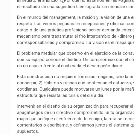
inmediato el anuncio: «¿Por qué no estamos en las Página
o
A
r
i
r
el resultado de una sugestión bien lograda: un mensaje cla
o
p
a
n
t
En el mundo del management, la misión y la visión de una
k
p
m
k
i
respeto. Las vemos pegadas en recepciones y oficinas com
r
cargo o de una práctica profesional senior demanda enten
mecanismo para transmutar el frío intercambio de «dinero 
corresponsabilidad y compromiso. La visión es el mapa que 
El problema medular que observo en el ejercicio de la consu
que su equipo conoce el destino. Un compromiso con el cre
en un espejo frente al cual medir el desempeño diario.
Esta construcción no requiere fórmulas mágicas, sino la arti
conseguir; 2) Hábitos y rutinas que sostengan el esfuerzo; 
cotidianas. Cualquiera puede motivarse un lunes por la mañ
estructura que resista las crisis del día a día.
Intervenir en el diseño de su organización para recuperar el
apagafuegos de un directivo comprometido. Si tu organizaci
mapa que unifique el esfuerzo de tu equipo, la ruta se rec
comentarios o escríbame, y definamos juntos el sistema qu
supuestos.