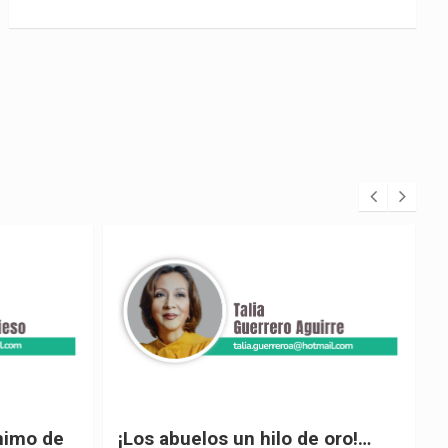
 oro!…
El desplome de Noboa