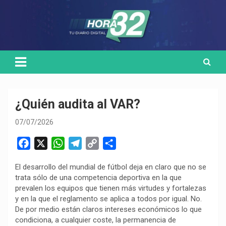
Skip
Medio de comunicación digital
HORA32
to
content
¿Quién audita al VAR?
07/07/2026
F
X
W
T
C
C
a
h
e
o
o
El desarrollo del mundial de fútbol deja en claro que no se
c
a
l
p
m
trata sólo de una competencia deportiva en la que
e
t
e
y
p
prevalen los equipos que tienen más virtudes y fortalezas
b
s
g
L
a
y en la que el reglamento se aplica a todos por igual. No.
o
A
r
i
r
De por medio están claros intereses económicos lo que
condiciona, a cualquier coste, la permanencia de
o
p
a
n
t