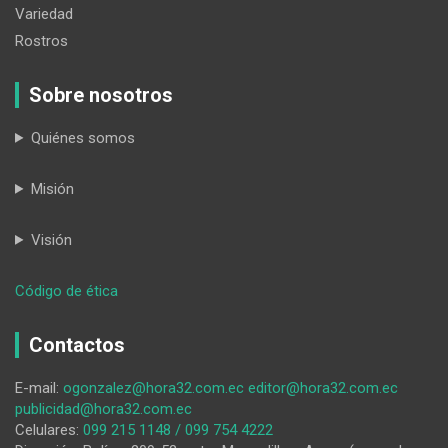
Variedad
Rostros
Sobre nosotros
Quiénes somos
Misión
Visión
:
Código de ética
¿Quién
audita
Contactos
al
VAR?
E-mail:
ogonzalez@hora32.com.ec
editor@hora32.com.ec
publicidad@hora32.com.ec
Celulares:
099 215 1148 / 099 754 4222