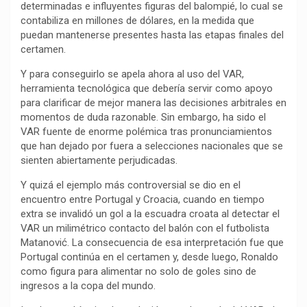
determinadas e influyentes figuras del balompié, lo cual se
k
p
m
k
i
contabiliza en millones de dólares, en la medida que
r
puedan mantenerse presentes hasta las etapas finales del
certamen.
Y para conseguirlo se apela ahora al uso del VAR,
herramienta tecnológica que debería servir como apoyo
para clarificar de mejor manera las decisiones arbitrales en
momentos de duda razonable. Sin embargo, ha sido el
VAR fuente de enorme polémica tras pronunciamientos
que han dejado por fuera a selecciones nacionales que se
sienten abiertamente perjudicadas.
Y quizá el ejemplo más controversial se dio en el
encuentro entre Portugal y Croacia, cuando en tiempo
extra se invalidó un gol a la escuadra croata al detectar el
VAR un milimétrico contacto del balón con el futbolista
Matanović. La consecuencia de esa interpretación fue que
Portugal continúa en el certamen y, desde luego, Ronaldo
como figura para alimentar no solo de goles sino de
ingresos a la copa del mundo.