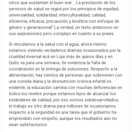
otros que sustentan el buen vivir…..La prestación de los
k
p
m
k
i
servicios de salud se regirá por los principios de equidad,
r
universalidad, solidaridad, interculturalidad, calidad,
eficiencia, eficacia, precaución y bioética con enfoque de
género y generacional” La verdad, un texto ambicioso en
sus aspiraciones pero complejo en cuanto a su praxis.
Si vinculamos a la salud con el agua, ahora mismo
estamos viviendo verdaderos dramas ocasionados por la
crueldad invernal acá en Loja más de quince días y en
Quito va para una semana. Se evidencia la falta de
coordinación en la entrega de soluciones. Respecto a la
alimentación, hay cientos de personas que sobreviven con
una comida diaria y la desnutrición crónica infantil es
evidente; la educación camina con muchas deficiencias en
todos los niveles porque estamos lejos de alcanzar los
estándares de calidad, por eso somos subdesarrollados;
el trabajo es otro drama para millones de ecuatorianos;
respecto a la seguridad es una tarea que el gobierno ha
emprendido con empeño, aunque los resultados aún no
sean satisfactorios.