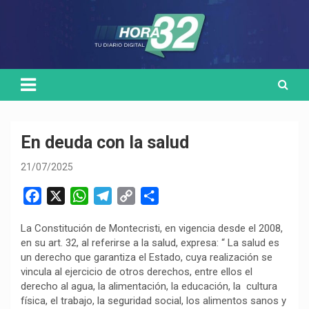
Skip
Medio de comunicación digital
HORA32
to
content
En deuda con la salud
21/07/2025
F
X
W
T
C
C
a
h
e
o
o
La Constitución de Montecristi, en vigencia desde el 2008,
c
a
l
p
m
en su art. 32, al referirse a la salud, expresa: “ La salud es
e
t
e
y
p
un derecho que garantiza el Estado, cuya realización se
b
s
g
L
a
vincula al ejercicio de otros derechos, entre ellos el
o
A
r
i
r
derecho al agua, la alimentación, la educación, la cultura
física, el trabajo, la seguridad social, los alimentos sanos y
o
p
a
n
t