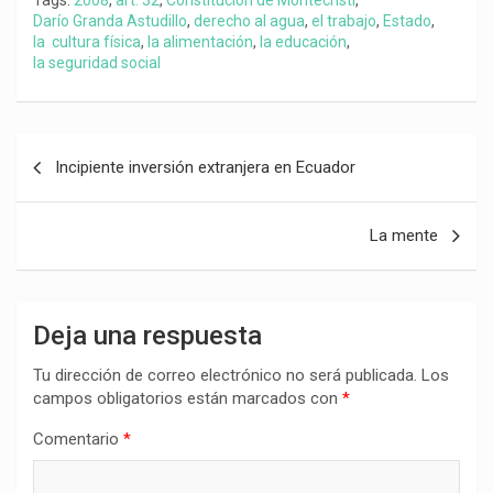
Tags:
2008
,
art. 32
,
Constitución de Montecristi
,
Darío Granda Astudillo
,
derecho al agua
,
el trabajo
,
Estado
,
la cultura física
,
la alimentación
,
la educación
,
la seguridad social
Navegación
Incipiente inversión extranjera en Ecuador
de
entradas
La mente
Deja una respuesta
Tu dirección de correo electrónico no será publicada.
Los
campos obligatorios están marcados con
*
Comentario
*