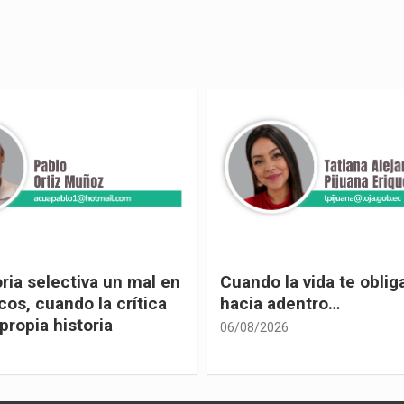
 vida te obliga a mirar
Urnas, democracia y el
entro…
vivir
05/08/2026