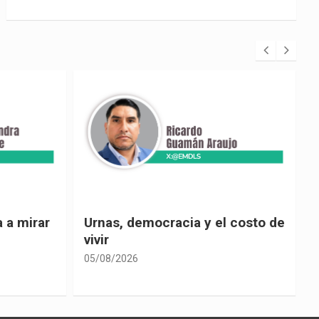
 costo de
El país de las explicaciones
convenientes
05/08/2026
0