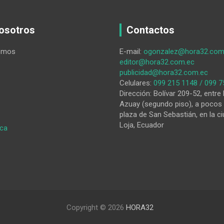
osotros
Contactos
omos
E-mail:
ogonzalez@hora32.com
editor@hora32.com.ec
publicidad@hora32.com.ec
Celulares:
099 215 1148 / 099 7
Dirección: Bolívar 209-52, entre 
Azuay (segundo piso), a pocos 
plaza de San Sebastián, en la ci
Loja, Ecuador
:
ica
Subsidios:
sacrificio
necesario,
pero
beneficios
verificables
Copyright © 2026
HORA32