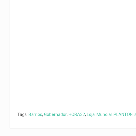
o
p
a
n
t
k
p
m
k
i
r
Tags:
Barrios
,
Gobernador
,
HORA32
,
Loja
,
Mundial
,
PLANTON
,