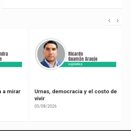
 costo de
El país de las explicaciones
convenientes
05/08/2026
0