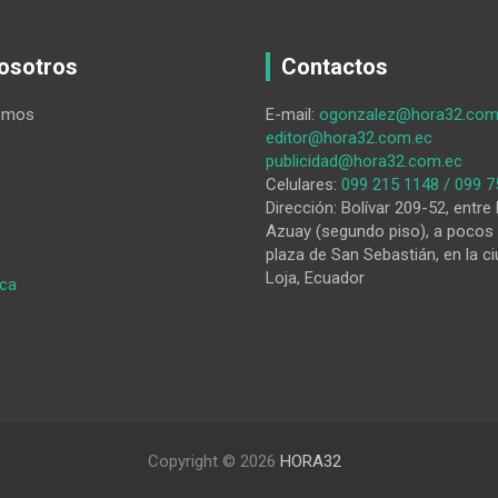
osotros
Contactos
omos
E-mail:
ogonzalez@hora32.com
editor@hora32.com.ec
publicidad@hora32.com.ec
Celulares:
099 215 1148 / 099 7
Dirección: Bolívar 209-52, entre 
Azuay (segundo piso), a pocos 
plaza de San Sebastián, en la ci
Loja, Ecuador
:
ica
HORA32
08-
06-
2026
Copyright © 2026
HORA32