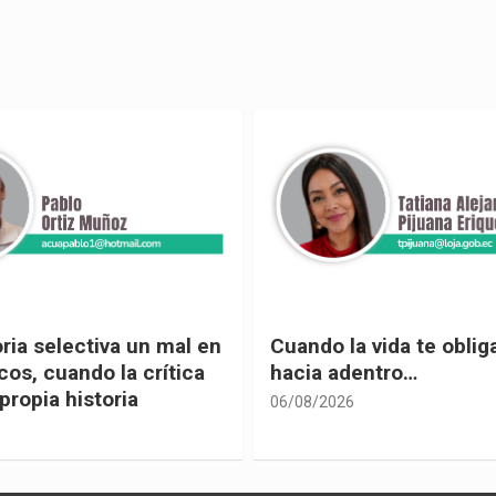
 vida te obliga a mirar
Urnas, democracia y el
entro…
vivir
05/08/2026