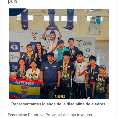
país.
o
p
a
n
t
k
p
m
k
i
r
Representantes lojanos de la disciplina de ajedrez.
Federación Deportiva Provincial de Loja tuvo una