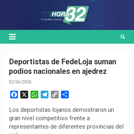
Skip
Medio de comunicación digital
HORA32
to
content
Deportistas de FedeLoja suman
podios nacionales en ajedrez
02/06/2026
F
X
W
T
C
C
a
h
e
o
o
Los deportistas lojanos demostraron un
c
a
l
p
m
gran nivel competitivo frente a
e
t
e
y
p
b
s
g
L
a
representantes de diferentes provincias del
o
A
r
i
r