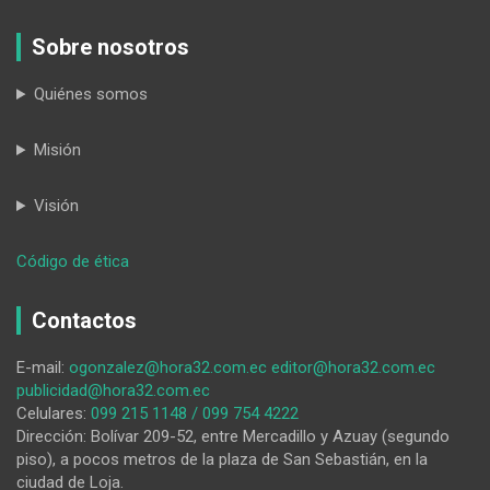
Sobre nosotros
Quiénes somos
Misión
Visión
:
Código de ética
Deportistas
de
Contactos
FedeLoja
suman
E-mail:
ogonzalez@hora32.com.ec
editor@hora32.com.ec
podios
publicidad@hora32.com.ec
nacionales
Celulares:
099 215 1148 / 099 754 4222
en
Dirección: Bolívar 209-52, entre Mercadillo y Azuay (segundo
ajedrez
piso), a pocos metros de la plaza de San Sebastián, en la
ciudad de Loja.