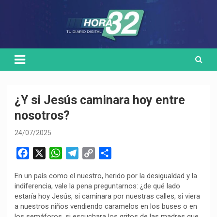
Skip
Medio de comunicación digital
HORA32
to
content
¿Y si Jesús caminara hoy entre
nosotros?
24/07/2025
F
X
W
T
C
C
a
h
e
o
o
En un país como el nuestro, herido por la desigualdad y la
c
a
l
p
m
indiferencia, vale la pena preguntarnos: ¿de qué lado
e
t
e
y
p
estaría hoy Jesús, si caminara por nuestras calles, si viera
b
s
g
L
a
a nuestros niños vendiendo caramelos en los buses o en
o
A
r
i
r
los semáforos, si escuchara los gritos de las madres que