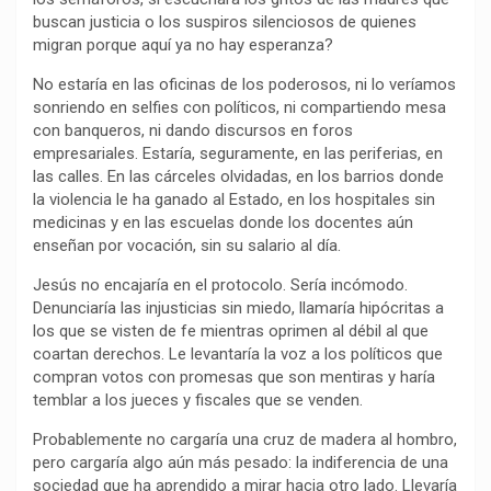
buscan justicia o los suspiros silenciosos de quienes
o
p
a
n
t
migran porque aquí ya no hay esperanza?
k
p
m
k
i
r
No estaría en las oficinas de los poderosos, ni lo veríamos
sonriendo en selfies con políticos, ni compartiendo mesa
con banqueros, ni dando discursos en foros
empresariales. Estaría, seguramente, en las periferias, en
las calles. En las cárceles olvidadas, en los barrios donde
la violencia le ha ganado al Estado, en los hospitales sin
medicinas y en las escuelas donde los docentes aún
enseñan por vocación, sin su salario al día.
Jesús no encajaría en el protocolo. Sería incómodo.
Denunciaría las injusticias sin miedo, llamaría hipócritas a
los que se visten de fe mientras oprimen al débil al que
coartan derechos. Le levantaría la voz a los políticos que
compran votos con promesas que son mentiras y haría
temblar a los jueces y fiscales que se venden.
Probablemente no cargaría una cruz de madera al hombro,
pero cargaría algo aún más pesado: la indiferencia de una
sociedad que ha aprendido a mirar hacia otro lado. Llevaría