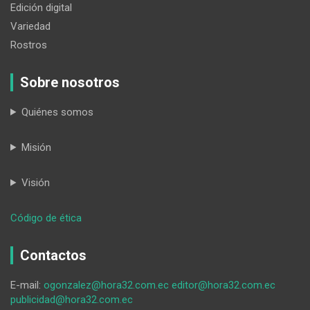
Edición digital
Variedad
Rostros
Sobre nosotros
Quiénes somos
Misión
Visión
:
Código de ética
¿Y
si
Contactos
Jesús
caminara
E-mail:
ogonzalez@hora32.com.ec
editor@hora32.com.ec
hoy
publicidad@hora32.com.ec
entre