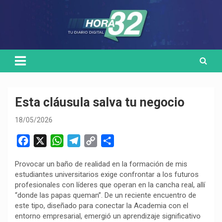
Skip
Medio de comunicación digital
HORA32
to
content
Esta cláusula salva tu negocio
18/05/2026
F
X
W
T
C
C
a
h
e
o
o
Provocar un baño de realidad en la formación de mis
c
a
l
p
m
estudiantes universitarios exige confrontar a los futuros
e
t
e
y
p
profesionales con líderes que operan en la cancha real, allí
b
s
g
L
a
“donde las papas queman”. De un reciente encuentro de
o
A
r
i
r
este tipo, diseñado para conectar la Academia con el
entorno empresarial, emergió un aprendizaje significativo
o
p
a
n
t