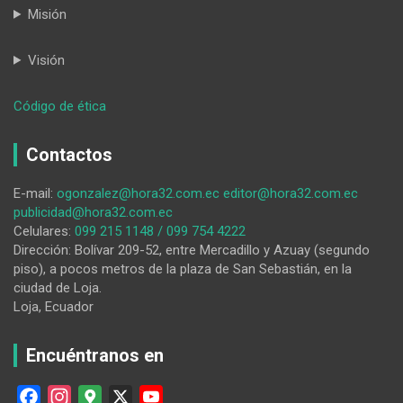
Misión
Visión
:
Código de ética
Turismo
post
Contactos
pandemia
E-mail:
ogonzalez@hora32.com.ec
editor@hora32.com.ec
publicidad@hora32.com.ec
Celulares:
099 215 1148 / 099 754 4222
Dirección: Bolívar 209-52, entre Mercadillo y Azuay (segundo
piso), a pocos metros de la plaza de San Sebastián, en la
ciudad de Loja.
Loja, Ecuador
Encuéntranos en
F
I
G
X
Y