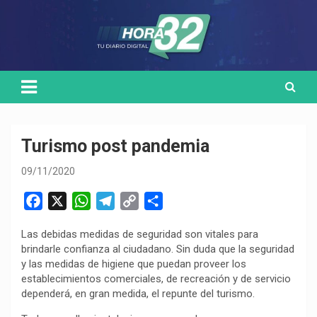
Skip
Medio de comunicación digital
HORA32
to
content
Turismo post pandemia
09/11/2020
F
X
W
T
C
C
a
h
e
o
o
Las debidas medidas de seguridad son vitales para
c
a
l
p
m
brindarle confianza al ciudadano. Sin duda que la seguridad
e
t
e
y
p
y las medidas de higiene que puedan proveer los
b
s
g
L
a
establecimientos comerciales, de recreación y de servicio
o
A
r
i
r
dependerá, en gran medida, el repunte del turismo.
o
p
a
n
t