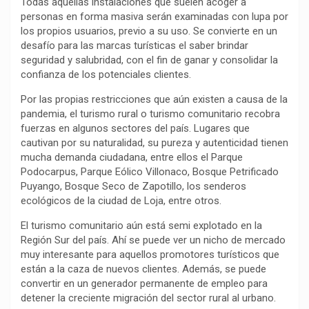
Todas aquellas instalaciones que suelen acoger a
k
p
m
k
i
personas en forma masiva serán examinadas con lupa por
r
los propios usuarios, previo a su uso. Se convierte en un
desafío para las marcas turísticas el saber brindar
seguridad y salubridad, con el fin de ganar y consolidar la
confianza de los potenciales clientes.
Por las propias restricciones que aún existen a causa de la
pandemia, el turismo rural o turismo comunitario recobra
fuerzas en algunos sectores del país. Lugares que
cautivan por su naturalidad, su pureza y autenticidad tienen
mucha demanda ciudadana, entre ellos el Parque
Podocarpus, Parque Eólico Villonaco, Bosque Petrificado
Puyango, Bosque Seco de Zapotillo, los senderos
ecológicos de la ciudad de Loja, entre otros.
El turismo comunitario aún está semi explotado en la
Región Sur del país. Ahí se puede ver un nicho de mercado
muy interesante para aquellos promotores turísticos que
están a la caza de nuevos clientes. Además, se puede
convertir en un generador permanente de empleo para
detener la creciente migración del sector rural al urbano.