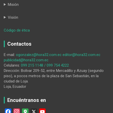
Misión
Visión
:
Código de ética
Política:
la
Contactos
trampa
de
E-mail:
ogonzalez@hora32.com.ec
editor@hora32.com.ec
creer
publicidad@hora32.com.ec
que
Celulares:
099 215 1148 / 099 754 4222
nada
Dirección: Bolívar 209-52, entre Mercadillo y Azuay (segundo
puede
piso), a pocos metros de la plaza de San Sebastián, en la
cambiar
ciudad de Loja.
Loja, Ecuador
Encuéntranos en
F
I
G
X
Y