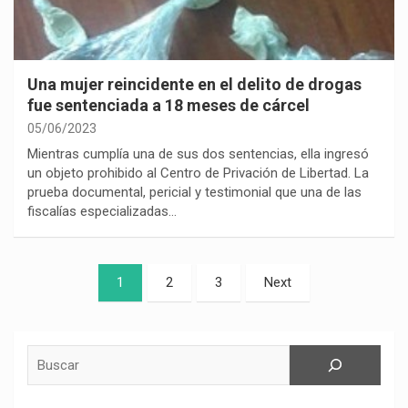
Una mujer reincidente en el delito de drogas
fue sentenciada a 18 meses de cárcel
05/06/2023
Mientras cumplía una de sus dos sentencias, ella ingresó
un objeto prohibido al Centro de Privación de Libertad. La
prueba documental, pericial y testimonial que una de las
fiscalías especializadas…
Paginación
1
2
3
Next
de
entradas
Buscar