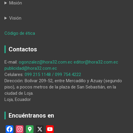
Misión
Visión
:
Código de ética
‘El
Flaco’
Contactos
y
‘La
E-mail:
ogonzalez@hora32.com.ec
editor@hora32.com.ec
Puchis’,
publicidad@hora32.com.ec
con
Celulares:
099 215 1148 / 099 754 4222
prisión
Dirección: Bolívar 209-52, entre Mercadillo y Azuay (segundo
preventiva
piso), a pocos metros de la plaza de San Sebastián, en la
ciudad de Loja.
Loja, Ecuador
Encuéntranos en
F
I
G
X
Y