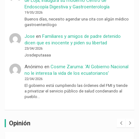
de Loja, inaugura su moderno Centro de
Endoscopía Digestiva y Gastroenterología
19/05/2026
Buenos días, necesito agendar una cita con algún médico
gastroenterólogo
Jose
en
Familiares y amigos de padre detenido
dicen que es inocente y piden su libertad
23/04/2026
Josdeputaaaa
Anónimo
en
Cosme Zaruma: ‘Al Gobierno Nacional
no le interesa la vida de los ecuatorianos’
22/04/2026
El gobierno está cumpliendo las órdenes del FMI y tiende
a privatizar el servicio público de salud condenando al
pueblo…
Opinión