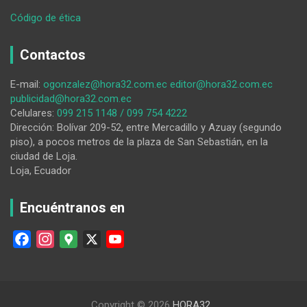
:
Código de ética
El
lojano
Contactos
Diego
Eras
E-mail:
ogonzalez@hora32.com.ec
editor@hora32.com.ec
Quirola
publicidad@hora32.com.ec
asume
Celulares:
099 215 1148 / 099 754 4222
la
Dirección: Bolívar 209-52, entre Mercadillo y Azuay (segundo
jefatura
piso), a pocos metros de la plaza de San Sebastián, en la
de
ciudad de Loja.
la
Loja, Ecuador
Policía
Judicial
de
Encuéntranos en
Loja
F
I
G
X
Y
a
n
o
o
c
s
o
u
e
t
g
T
Copyright © 2026
HORA32