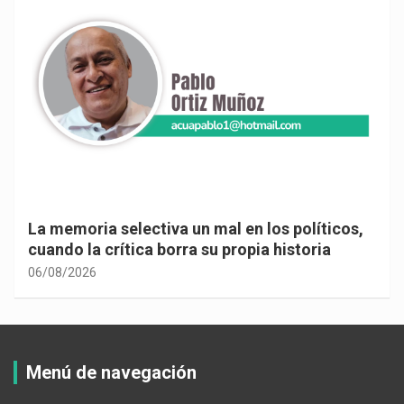
emoria selectiva un mal en los políticos,
Cuando
do la crítica borra su propia historia
adent
8/2026
06/08/2
Menú de navegación