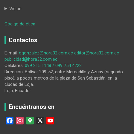
Visión
:
Código de ética
El
Sindicato
Contactos
de
Obreros
E-mail:
ogonzalez@hora32.com.ec
editor@hora32.com.ec
Municipales
publicidad@hora32.com.ec
dice
Celulares:
099 215 1148 / 099 754 4222
que
Dirección: Bolívar 209-52, entre Mercadillo y Azuay (segundo
la
piso), a pocos metros de la plaza de San Sebastián, en la
administración
ciudad de Loja.
no
Loja, Ecuador
atiende
algunos
pedidos
Encuéntranos en
F
I
G
X
Y
a
n
o
o