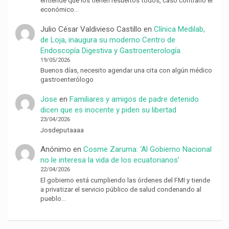
entiende que los tienen resueltos todos, caso contrario el
económico…
Julio César Valdivieso Castillo
en
Clínica Medilab,
de Loja, inaugura su moderno Centro de
Endoscopía Digestiva y Gastroenterología
19/05/2026
Buenos días, necesito agendar una cita con algún médico
gastroenterólogo
Jose
en
Familiares y amigos de padre detenido
dicen que es inocente y piden su libertad
23/04/2026
Josdeputaaaa
Anónimo
en
Cosme Zaruma: ‘Al Gobierno Nacional
no le interesa la vida de los ecuatorianos’
22/04/2026
El gobierno está cumpliendo las órdenes del FMI y tiende
a privatizar el servicio público de salud condenando al
pueblo…