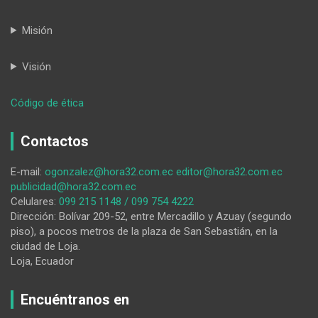
Misión
Visión
:
Código de ética
¿Quién
audita
Contactos
al
VAR?
E-mail:
ogonzalez@hora32.com.ec
editor@hora32.com.ec
publicidad@hora32.com.ec
Celulares:
099 215 1148 / 099 754 4222
Dirección: Bolívar 209-52, entre Mercadillo y Azuay (segundo
piso), a pocos metros de la plaza de San Sebastián, en la
ciudad de Loja.
Loja, Ecuador
Encuéntranos en