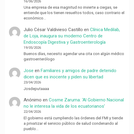
16/06/2026
Una empresa de esa magnitud no invierte a ciegas, se
entiende que los tienen resueltos todos, caso contrario el
económico…
Julio César Valdivieso Castillo
en
Clínica Medilab,
de Loja, inaugura su moderno Centro de
Endoscopía Digestiva y Gastroenterología
19/05/2026
Buenos días, necesito agendar una cita con algún médico
gastroenterólogo
Jose
en
Familiares y amigos de padre detenido
dicen que es inocente y piden su libertad
23/04/2026
Josdeputaaaa
Anónimo
en
Cosme Zaruma: ‘Al Gobierno Nacional
no le interesa la vida de los ecuatorianos’
22/04/2026
El gobierno está cumpliendo las órdenes del FMI y tiende
a privatizar el servicio público de salud condenando al
pueblo…