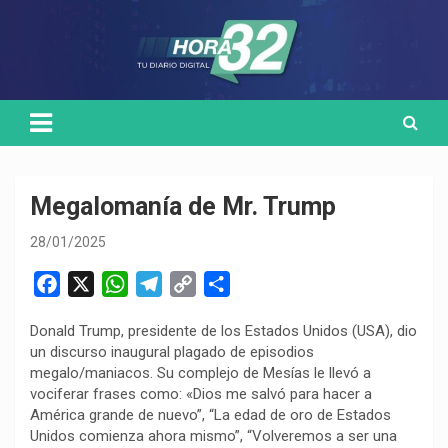
Skip
Medio de comunicación digital
HORA32
to
content
Megalomanía de Mr. Trump
28/01/2025
F
X
W
T
C
C
a
h
e
o
o
Donald Trump, presidente de los Estados Unidos (USA), dio
c
a
l
p
m
un discurso inaugural plagado de episodios
e
t
e
y
p
megalo/maniacos. Su complejo de Mesías le llevó a
b
s
g
L
a
vociferar frases como: «Dios me salvó para hacer a
o
A
r
i
r
América grande de nuevo”, “La edad de oro de Estados
Unidos comienza ahora mismo”, “Volveremos a ser una
o
p
a
n
t