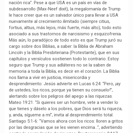
nación rica”. Pese a que USA es un país en vías de
k
p
m
k
i
subdesarrollo (Max-Neef dixit), la megalomanía de Trump
r
le hace creer que es un salvador único para llevar a USA
nuevamente al crecimiento ilimitado (siempre citius,
fortius, altius, más lejos, más fuerte, más alto); todo esto
asociado a sus trastornos de narcisismo y esquizofrenia.
Más aún, lo paradójico de todo esto es que Trump juró su
cargo sobre dos Biblias, a saber: la Biblia de Abraham
Lincoln y la Biblia Presbiteriana (Protestante), que en sus
capítulos y versículos sostienen todo lo contrario. Estoy
seguro que Trump y sus adláteres no se la saben de
memoria a toda la Biblia, es decir en el corazón. La Biblia
nos llama a vivir en justicia, misericordia y
desprendimiento: Jesús advierte en Lucas 6:24: “Pero, ¡ay
de ustedes, los ricos, porque ya tienen su consuelo!”,
alertando sobre los peligros del apego a las riquezas.
Mateo 19:21: “Si quieres ser un hombre, vete a vender lo
que tienes y dáselo a los pobres, que Dios será tu riqueza;
y, anda, sígueme a mí”, invita al desprendimiento total.
Santiago 5:1-6: “Vamos ahora con los ricos: lloren a gritos
por las desgracias que se les vienen encima…”, advirtiendo