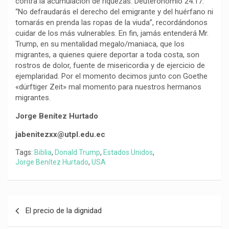
contra la acumulación de riquezas. Deuteronomio 24:17:
“No defraudarás el derecho del emigrante y del huérfano ni
tomarás en prenda las ropas de la viuda”, recordándonos
cuidar de los más vulnerables. En fin, jamás entenderá Mr.
Trump, en su mentalidad megalo/maniaca, que los
migrantes, a quienes quiere deportar a toda costa, son
rostros de dolor, fuente de misericordia y de ejercicio de
ejemplaridad. Por el momento decimos junto con Goethe
«dürftiger Zeit» mal momento para nuestros hermanos
migrantes.
Jorge Benítez Hurtado
jabenitezxx@utpl.edu.ec
Tags:
Biblia
,
Donald Trump
,
Estados Unidos
,
Jorge Benítez Hurtado
,
USA
Navegación
El precio de la dignidad
de