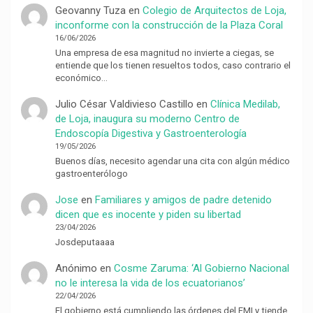
Geovanny Tuza
en
Colegio de Arquitectos de Loja,
inconforme con la construcción de la Plaza Coral
16/06/2026
Una empresa de esa magnitud no invierte a ciegas, se
entiende que los tienen resueltos todos, caso contrario el
económico…
Julio César Valdivieso Castillo
en
Clínica Medilab,
de Loja, inaugura su moderno Centro de
Endoscopía Digestiva y Gastroenterología
19/05/2026
Buenos días, necesito agendar una cita con algún médico
gastroenterólogo
Jose
en
Familiares y amigos de padre detenido
dicen que es inocente y piden su libertad
23/04/2026
Josdeputaaaa
Anónimo
en
Cosme Zaruma: ‘Al Gobierno Nacional
no le interesa la vida de los ecuatorianos’
22/04/2026
El gobierno está cumpliendo las órdenes del FMI y tiende