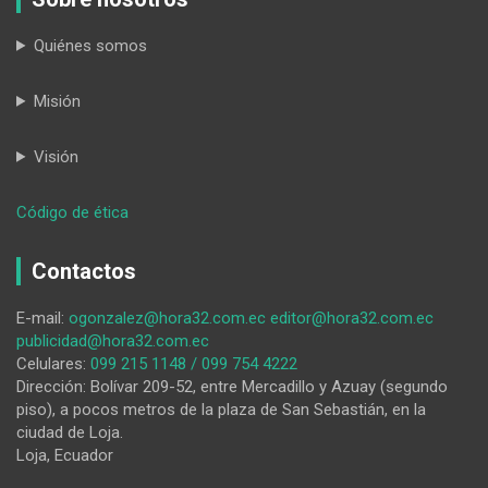
Quiénes somos
Misión
Visión
:
Código de ética
Megalomanía
de
Contactos
Mr.
Trump
E-mail:
ogonzalez@hora32.com.ec
editor@hora32.com.ec
publicidad@hora32.com.ec
Celulares:
099 215 1148 / 099 754 4222
Dirección: Bolívar 209-52, entre Mercadillo y Azuay (segundo
piso), a pocos metros de la plaza de San Sebastián, en la
ciudad de Loja.
Loja, Ecuador