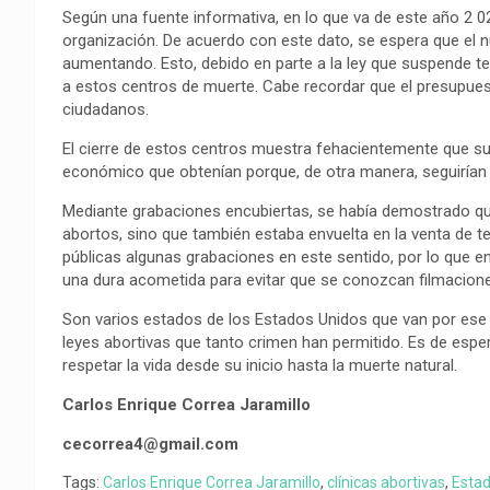
o
p
a
n
t
Según una fuente informativa, en lo que va de este año 2 02
k
p
m
k
i
organización. De acuerdo con este dato, se espera que el 
aumentando. Esto, debido en parte a la ley que suspende 
r
a estos centros de muerte. Cabe recordar que el presupues
ciudadanos.
El cierre de estos centros muestra fehacientemente que su f
económico que obtenían porque, de otra manera, seguirían 
Mediante grabaciones encubiertas, se había demostrado q
abortos, sino que también estaba envuelta en la venta de tej
públicas algunas grabaciones en este sentido, por lo que en
una dura acometida para evitar que se conozcan filmacione
Son varios estados de los Estados Unidos que van por ese
leyes abortivas que tanto crimen han permitido. Es de esp
respetar la vida desde su inicio hasta la muerte natural.
Carlos Enrique Correa Jaramillo
cecorrea4@gmail.com
Tags:
Carlos Enrique Correa Jaramillo
,
clínicas abortivas
,
Estad