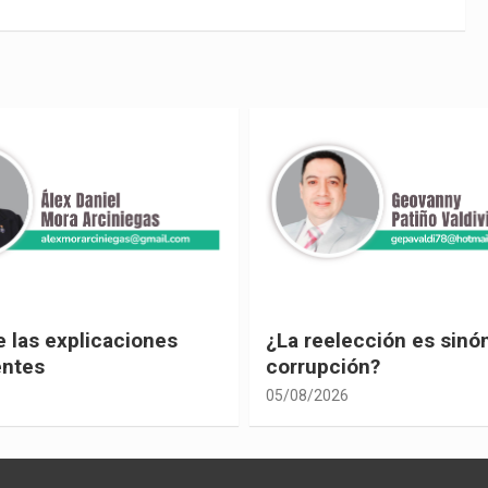
ección es sinónimo de
¡Los abuelos un hilo de
ón?
04/08/2026