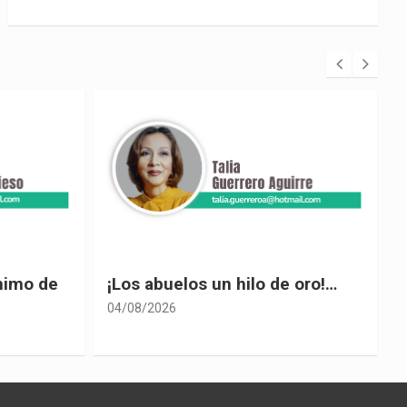
 oro!…
El desplome de Noboa
04/08/2026
0