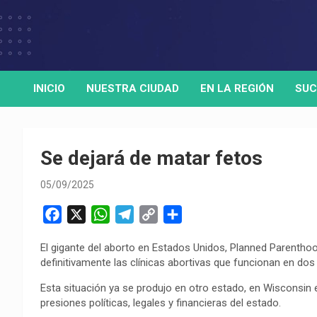
Skip
to
Medio de comunicación digital
HORA32
content
INICIO
NUESTRA CIUDAD
EN LA REGIÓN
SUC
Se dejará de matar fetos
05/09/2025
F
X
W
T
C
C
a
h
e
o
o
El gigante del aborto en Estados Unidos, Planned Parenthoo
c
a
l
p
m
definitivamente las clínicas abortivas que funcionan en dos
e
t
e
y
p
b
s
g
L
a
Esta situación ya se produjo en otro estado, en Wisconsin e
presiones políticas, legales y financieras del estado.
o
A
r
i
r