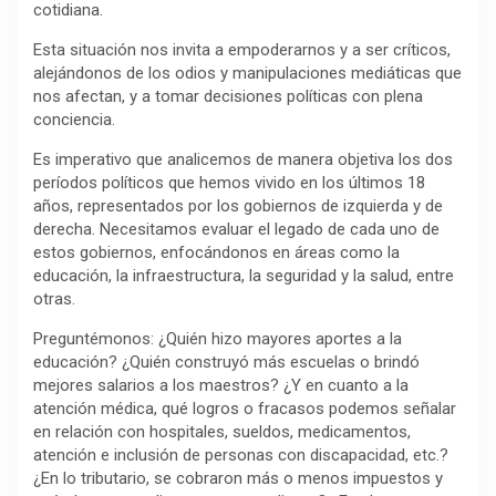
cotidiana.
k
p
m
k
i
r
Esta situación nos invita a empoderarnos y a ser críticos,
alejándonos de los odios y manipulaciones mediáticas que
nos afectan, y a tomar decisiones políticas con plena
conciencia.
Es imperativo que analicemos de manera objetiva los dos
períodos políticos que hemos vivido en los últimos 18
años, representados por los gobiernos de izquierda y de
derecha. Necesitamos evaluar el legado de cada uno de
estos gobiernos, enfocándonos en áreas como la
educación, la infraestructura, la seguridad y la salud, entre
otras.
Preguntémonos: ¿Quién hizo mayores aportes a la
educación? ¿Quién construyó más escuelas o brindó
mejores salarios a los maestros? ¿Y en cuanto a la
atención médica, qué logros o fracasos podemos señalar
en relación con hospitales, sueldos, medicamentos,
atención e inclusión de personas con discapacidad, etc.?
¿En lo tributario, se cobraron más o menos impuestos y