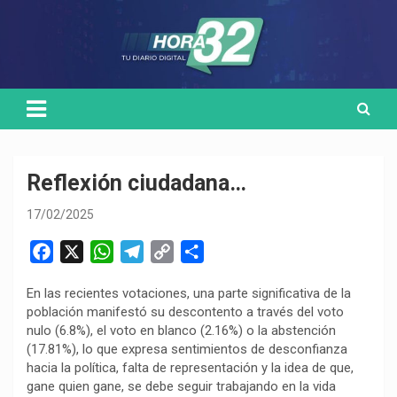
Skip
Medio de comunicación digital
HORA32
to
content
Reflexión ciudadana…
17/02/2025
F
X
W
T
C
C
a
h
e
o
o
En las recientes votaciones, una parte significativa de la
c
a
l
p
m
población manifestó su descontento a través del voto
e
t
e
y
p
nulo (6.8%), el voto en blanco (2.16%) o la abstención
b
s
g
L
a
(17.81%), lo que expresa sentimientos de desconfianza
o
A
r
i
r
hacia la política, falta de representación y la idea de que,
gane quien gane, se debe seguir trabajando en la vida
o
p
a
n
t