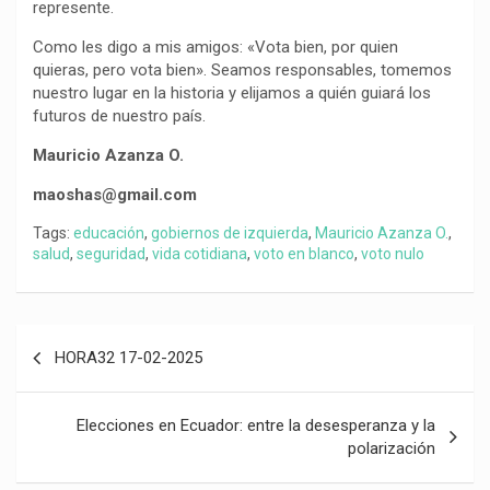
represente.
Como les digo a mis amigos: «Vota bien, por quien
quieras, pero vota bien». Seamos responsables, tomemos
nuestro lugar en la historia y elijamos a quién guiará los
futuros de nuestro país.
Mauricio Azanza O.
maoshas@gmail.com
Tags:
educación
,
gobiernos de izquierda
,
Mauricio Azanza O.
,
salud
,
seguridad
,
vida cotidiana
,
voto en blanco
,
voto nulo
Navegación
HORA32 17-02-2025
de
entradas
Elecciones en Ecuador: entre la desesperanza y la
polarización