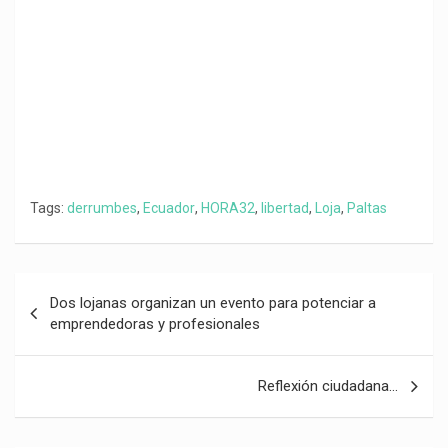
k
p
m
k
i
r
Tags:
derrumbes
,
Ecuador
,
HORA32
,
libertad
,
Loja
,
Paltas
Navegación
Dos lojanas organizan un evento para potenciar a
de
emprendedoras y profesionales
entradas
Reflexión ciudadana…