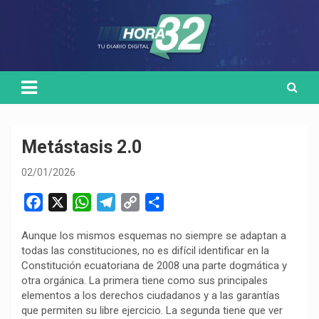
Skip
Medio de comunicación digital
HORA32
to
content
Metástasis 2.0
02/01/2026
F
X
W
T
C
C
a
h
e
o
o
Aunque los mismos esquemas no siempre se adaptan a
c
a
l
p
m
todas las constituciones, no es difícil identificar en la
e
t
e
y
p
Constitución ecuatoriana de 2008 una parte dogmática y
b
s
g
L
a
otra orgánica. La primera tiene como sus principales
o
A
r
i
r
elementos a los derechos ciudadanos y a las garantías
que permiten su libre ejercicio. La segunda tiene que ver
o
p
a
n
t