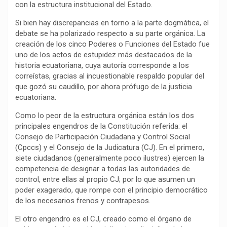
con la estructura institucional del Estado.
k
p
m
k
i
r
Si bien hay discrepancias en torno a la parte dogmática, el
debate se ha polarizado respecto a su parte orgánica. La
creación de los cinco Poderes o Funciones del Estado fue
uno de los actos de estupidez más destacados de la
historia ecuatoriana, cuya autoría corresponde a los
correístas, gracias al incuestionable respaldo popular del
que gozó su caudillo, por ahora prófugo de la justicia
ecuatoriana.
Como lo peor de la estructura orgánica están los dos
principales engendros de la Constitución referida: el
Consejo de Participación Ciudadana y Control Social
(Cpccs) y el Consejo de la Judicatura (CJ). En el primero,
siete ciudadanos (generalmente poco ilustres) ejercen la
competencia de designar a todas las autoridades de
control, entre ellas al propio CJ; por lo que asumen un
poder exagerado, que rompe con el principio democrático
de los necesarios frenos y contrapesos.
El otro engendro es el CJ, creado como el órgano de