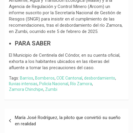
Ambiente, Agua y Transición Ecológica (Maate) y a la
Agencia de Regulación y Control Minero (Arcom) un
informe suscrito por la Secretaría Nacional de Gestión de
Riesgos (SNGR) para insistir en el cumplimiento de las
recomendaciones, tras el desbordamiento del río Zamora,
en Zumbi, ocurrido este 5 de febrero de 2025.
PARA SABER
El Municipio de Centinela del Cóndor, en su cuenta oficial,
exhorta a los habitantes ubicados en las riberas del
afluente a tomar las precauciones del caso.
Tags:
Barrios
,
Bomberos
,
COE Cantonal
,
desbordamiento
,
lluvias intensas
,
Policía Nacional
,
Río Zamora
,
Zamora Chinchipe
,
Zumbi
Navegación
María José Rodríguez, la piloto que convirtió su sueño
de
en realidad
entradas