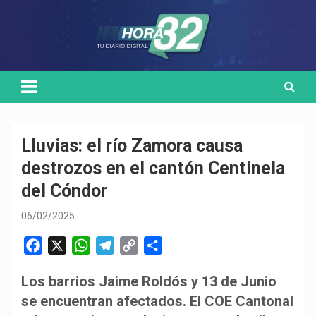
Skip
Medio de comunicación digital
HORA32
to
content
Lluvias: el río Zamora causa
destrozos en el cantón Centinela
del Cóndor
06/02/2025
F
X
W
T
C
C
a
h
e
o
o
Los barrios Jaime Roldós y 13 de Junio
c
a
l
p
m
se encuentran afectados. El COE Cantonal
e
t
e
y
p