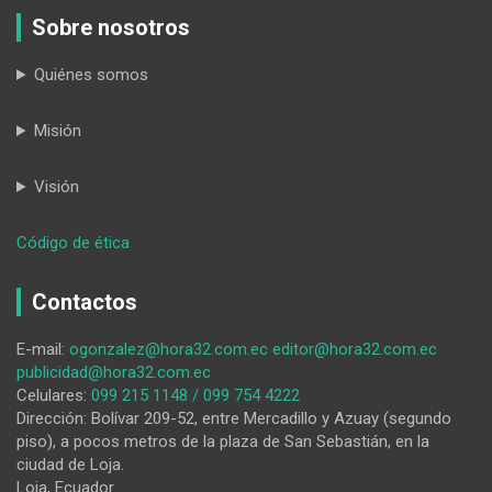
Sobre nosotros
Quiénes somos
Misión
Visión
:
Código de ética
Lluvias:
el
Contactos
río
Zamora
E-mail:
ogonzalez@hora32.com.ec
editor@hora32.com.ec
causa
publicidad@hora32.com.ec
destrozos
Celulares:
099 215 1148 / 099 754 4222
en
Dirección: Bolívar 209-52, entre Mercadillo y Azuay (segundo
el
piso), a pocos metros de la plaza de San Sebastián, en la
cantón
ciudad de Loja.
Centinela
Loja, Ecuador