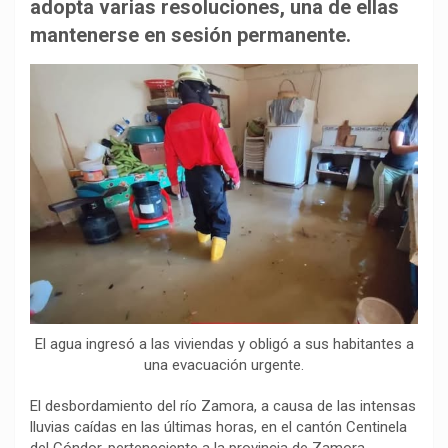
b
s
g
L
a
adopta varias resoluciones, una de ellas
o
A
r
i
r
mantenerse en sesión permanente.
o
p
a
n
t
k
p
m
k
i
r
El agua ingresó a las viviendas y obligó a sus habitantes a
una evacuación urgente.
El desbordamiento del río Zamora, a causa de las intensas
lluvias caídas en las últimas horas, en el cantón Centinela