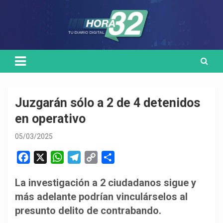
Skip
Medio de comunicación digital
HORA32
to
content
Juzgarán sólo a 2 de 4 detenidos
en operativo
05/03/2025
F
X
W
T
C
C
a
h
e
o
o
La investigación a 2 ciudadanos sigue y
c
a
l
p
m
más adelante podrían vinculárselos al
e
t
e
y
p
b
s
g
L
a
presunto delito de contrabando.
o
A
r
i
r