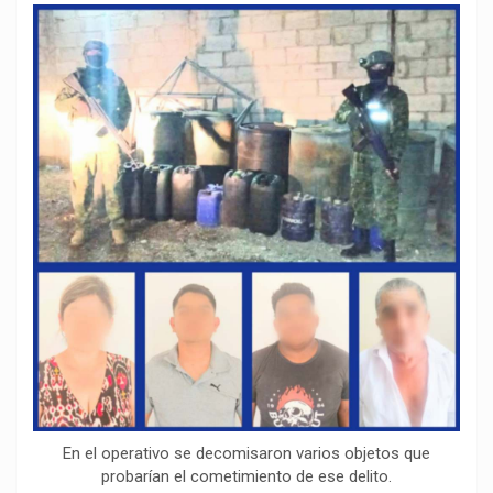
o
p
a
n
t
k
p
m
k
i
r
En el operativo se decomisaron varios objetos que
probarían el cometimiento de ese delito.