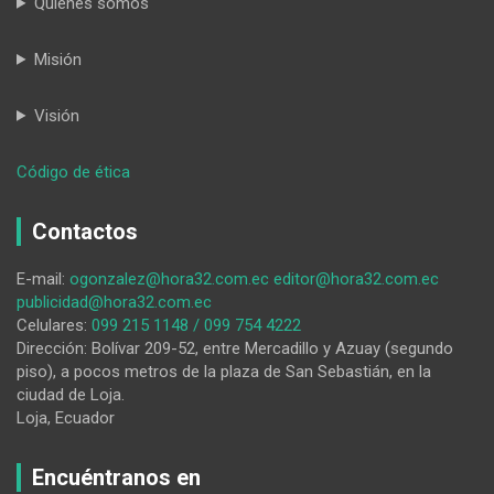
Quiénes somos
Misión
Visión
:
Código de ética
Juzgarán
sólo
Contactos
a
2
E-mail:
ogonzalez@hora32.com.ec
editor@hora32.com.ec
de
publicidad@hora32.com.ec
4
Celulares:
099 215 1148 / 099 754 4222
detenidos
Dirección: Bolívar 209-52, entre Mercadillo y Azuay (segundo
en
piso), a pocos metros de la plaza de San Sebastián, en la
operativo
ciudad de Loja.
Loja, Ecuador
Encuéntranos en