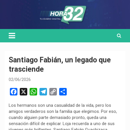
Skip
Medio de comunicación digital
HORA32
to
content
Santiago Fabián, un legado que
trasciende
02/06/2026
F
X
W
T
C
C
a
h
e
o
o
Los hermanos son una casualidad de la vida, pero los
c
a
l
p
m
amigos verdaderos son la familia que elegimos. Por eso,
e
t
e
y
p
cuando alguien parte demasiado pronto, queda una
b
s
g
L
a
sensación difícil de explicar. Loja recuerda a uno de sus
o
A
r
i
r
jóvenes más brillantes, Santiago Fabián Guachizaca