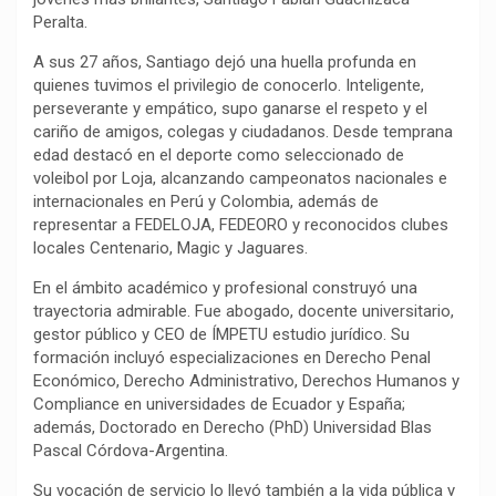
Peralta.
o
p
a
n
t
k
p
m
k
i
A sus 27 años, Santiago dejó una huella profunda en
r
quienes tuvimos el privilegio de conocerlo. Inteligente,
perseverante y empático, supo ganarse el respeto y el
cariño de amigos, colegas y ciudadanos. Desde temprana
edad destacó en el deporte como seleccionado de
voleibol por Loja, alcanzando campeonatos nacionales e
internacionales en Perú y Colombia, además de
representar a FEDELOJA, FEDEORO y reconocidos clubes
locales Centenario, Magic y Jaguares.
En el ámbito académico y profesional construyó una
trayectoria admirable. Fue abogado, docente universitario,
gestor público y CEO de ÍMPETU estudio jurídico. Su
formación incluyó especializaciones en Derecho Penal
Económico, Derecho Administrativo, Derechos Humanos y
Compliance en universidades de Ecuador y España;
además, Doctorado en Derecho (PhD) Universidad Blas
Pascal Córdova-Argentina.
Su vocación de servicio lo llevó también a la vida pública y