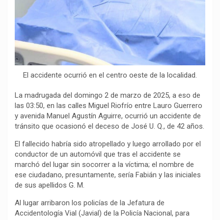
o
p
a
n
t
k
p
m
k
i
r
El accidente ocurrió en el centro oeste de la localidad.
La madrugada del domingo 2 de marzo de 2025, a eso de
las 03:50, en las calles Miguel Riofrío entre Lauro Guerrero
y avenida Manuel Agustín Aguirre, ocurrió un accidente de
tránsito que ocasionó el deceso de José U. Q., de 42 años.
El fallecido habría sido atropellado y luego arrollado por el
conductor de un automóvil que tras el accidente se
marchó del lugar sin socorrer a la víctima; el nombre de
ese ciudadano, presuntamente, sería Fabián y las iniciales
de sus apellidos G. M.
Al lugar arribaron los policías de la Jefatura de
Accidentología Vial (Javial) de la Policía Nacional, para