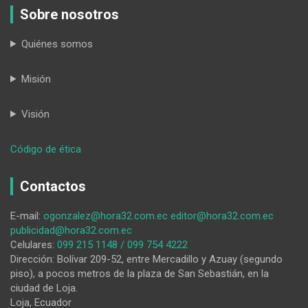
Sobre nosotros
Quiénes somos
Misión
Visión
:
Código de ética
Peatón
falleció
Contactos
al
ser
E-mail:
ogonzalez@hora32.com.ec
editor@hora32.com.ec
atropellado
publicidad@hora32.com.ec
y
Celulares:
099 215 1148 / 099 754 4222
arrollado
Dirección: Bolívar 209-52, entre Mercadillo y Azuay (segundo
piso), a pocos metros de la plaza de San Sebastián, en la
ciudad de Loja.
Loja, Ecuador