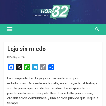
Skip
Medio de comunicación digital
HORA32
to
content
Loja sin miedo
02/06/2026
F
X
W
T
C
C
a
h
e
o
o
La inseguridad en Loja ya no se mide solo por
c
a
l
p
m
estadísticas. Se siente en la calle, en el trayecto al trabajo
e
t
e
y
p
y en la preocupación de las familias. La respuesta no
b
s
g
L
a
puede limitarse a más patrullaje. Hace falta prevención,
o
A
r
i
r
organización comunitaria y una acción pública que llegue a
tiempo.
o
p
a
n
t