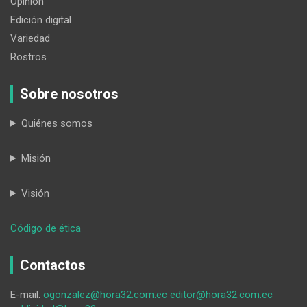
Opinión
Edición digital
Variedad
Rostros
Sobre nosotros
Quiénes somos
Misión
Visión
:
Código de ética
Loja
sin
Contactos
miedo
E-mail:
ogonzalez@hora32.com.ec
editor@hora32.com.ec