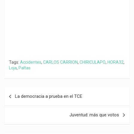
k
p
m
k
i
r
Tags:
Accidentes
,
CARLOS CARRION
,
CHIRICULAPO
,
HORA32
,
Loja
,
Paltas
Navegación
La democracia a prueba en el TCE
de
entradas
Juventud: más que votos