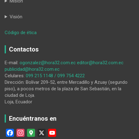
Misión
Visión
:
Código de ética
HORA32
04-
Contactos
06-
2026
E-mail:
ogonzalez@hora32.com.ec
editor@hora32.com.ec
publicidad@hora32.com.ec
Celulares:
099 215 1148 / 099 754 4222
Dirección: Bolívar 209-52, entre Mercadillo y Azuay (segundo
piso), a pocos metros de la plaza de San Sebastián, en la
ciudad de Loja.
Loja, Ecuador
Encuéntranos en
F
I
G
X
Y