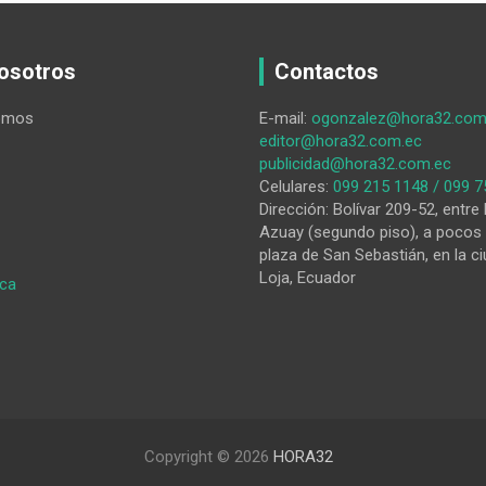
osotros
Contactos
omos
E-mail:
ogonzalez@hora32.com
editor@hora32.com.ec
publicidad@hora32.com.ec
Celulares:
099 215 1148 / 099 7
Dirección: Bolívar 209-52, entre 
Azuay (segundo piso), a pocos 
plaza de San Sebastián, en la ci
Loja, Ecuador
:
ica
La
democracia
a
prueba
en
el
TCE
Copyright © 2026
HORA32