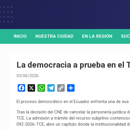
Skip
to
Medio de comunicación digital
HORA32
content
INICIO
NUESTRA CIUDAD
EN LA REGIÓN
SUC
La democracia a prueba en el 
03/06/2026
F
X
W
T
C
C
a
h
e
o
o
El proceso democrático en el Ecuador enfrenta una de sus 
c
a
l
p
m
e
t
e
y
p
‎Tras la decisión del CNE de cancelar la personería jurídica 
b
s
g
L
a
TCE. La admisión a trámite del recurso subjetivo contencio
092-2026-TCE, abre un capítulo donde la institucionalidad del
o
A
r
i
r