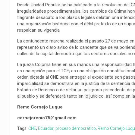
o
p
a
n
t
‎Desde Unidad Popular se ha calificado a la resolución del 
k
p
m
k
i
irregularidades procedimentales, los cambios de última hora 
flagrante desacato a los plazos legales delatan una intencio
r
una organización histórica con el débil pretexto de un supue
respaldan su vigencia.
‎La contundente marcha realizada el pasado 27 de mayo en 
representó un claro aviso de lo candente que se va poniendo 
calles de la capital demostró que los sectores sociales no
‎La jueza Coloma tiene en sus manos una responsabilidad hi
es una opción para el TCE; es una obligación constitucional. 
orden dictada al CNE para entregar el expediente son pasos i
imparcialidad se demostrará en la justicia de la sentencia def
Estado de Derecho o de sellar un peligroso precedente de pe
al pueblo y se defenderá tanto en lo jurídico, así como en las
Remo Cornejo Luque
cornejoremo75@gmail.com
Tags:
CNE
,
Ecuador
,
proceso democrático
,
Remo Cornejo Luq