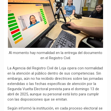
o
p
a
n
t
k
p
m
k
i
r
Al momento hay normalidad en la entrega del documento
en el Registro Civil.
La Agencia del Registro Civil de Loja opera con normalidad
en la atención al público dentro de sus competencias. Sin
embargo, aún no ha recibido directrices sobre las jornadas
extendidas o las fechas específicas de atención por la
Segunda Vuelta Electoral prevista para el domingo 13 de
abril de 2025, aunque su personal está listo para cumplir
con las disposiciones que se emitan.
Según informó la institución, en cada proceso electoral se