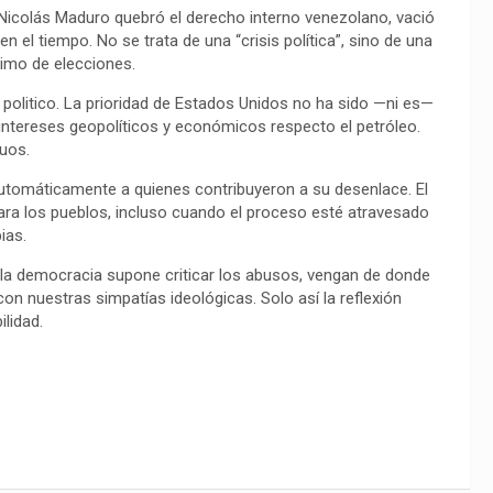
 Nicolás Maduro quebró el derecho interno venezolano, vació
n el tiempo. No se trata de una “crisis política”, sino de una
imo de elecciones.
politico. La prioridad de Estados Unidos no ha sido —ni es—
 intereses geopolíticos y económicos respecto el petróleo.
nuos.
r automáticamente a quienes contribuyeron a su desenlace. El
para los pueblos, incluso cuando el proceso esté atravesado
ias.
la democracia supone criticar los abusos, vengan de donde
on nuestras simpatías ideológicas. Solo así la reflexión
lidad.