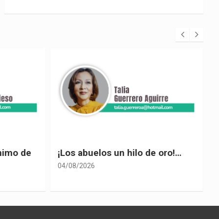
 oro!…
El desplome de Noboa
04/08/2026
0