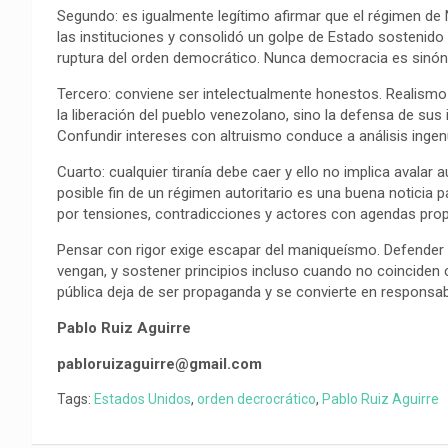
o
p
a
n
t
Segundo: es igualmente legítimo afirmar que el régimen de
k
p
m
k
i
las instituciones y consolidó un golpe de Estado sostenido e
ruptura del orden democrático. Nunca democracia es sinón
r
Tercero: conviene ser intelectualmente honestos. Realismo 
la liberación del pueblo venezolano, sino la defensa de sus
Confundir intereses con altruismo conduce a análisis inge
Cuarto: cualquier tiranía debe caer y ello no implica avala
posible fin de un régimen autoritario es una buena noticia 
por tensiones, contradicciones y actores con agendas prop
Pensar con rigor exige escapar del maniqueísmo. Defender 
vengan, y sostener principios incluso cuando no coinciden c
pública deja de ser propaganda y se convierte en responsabi
Pablo Ruiz Aguirre
pabloruizaguirre@gmail.com
Tags:
Estados Unidos
,
orden decrocrático
,
Pablo Ruiz Aguirre