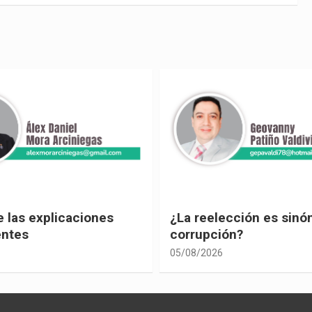
ección es sinónimo de
¡Los abuelos un hilo de
ón?
04/08/2026