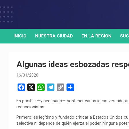
Skip
to
Medio de comunicación digital
HORA32
content
INICIO
NUESTRA CIUDAD
EN LA REGIÓN
SUC
Algunas ideas esbozadas resp
16/01/2026
F
X
W
T
C
C
a
h
e
o
o
Es posible —y necesario— sostener varias ideas verdadera
c
a
l
p
m
reduccionistas.
e
t
e
y
p
b
s
g
L
a
Primero: es legítimo y fundado criticar a Estados Unidos cu
selectiva ni depende de quién ejerza el poder. Ninguna pot
o
A
r
i
r