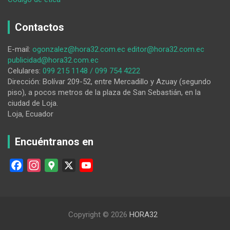
Revistas
científicas
Contactos
ecuatorianas
de
E-mail:
ogonzalez@hora32.com.ec
editor@hora32.com.ec
prestigio
publicidad@hora32.com.ec
mundial
Celulares:
099 215 1148 / 099 754 4222
Dirección: Bolívar 209-52, entre Mercadillo y Azuay (segundo
piso), a pocos metros de la plaza de San Sebastián, en la
ciudad de Loja.
Loja, Ecuador
Encuéntranos en
F
I
G
X
Y
a
n
o
o
c
s
o
u
e
t
g
T
Copyright © 2026
HORA32
b
a
l
u