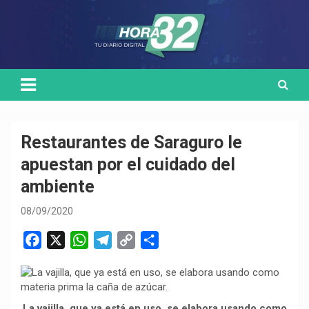
Skip
Medio de comunicación digital
HORA32
to
content
Restaurantes de Saraguro le
apuestan por el cuidado del
ambiente
08/09/2020
F
X
W
T
C
C
a
h
e
o
o
c
a
l
p
m
e
t
e
y
p
La vajilla, que ya está en uso, se elabora usando como