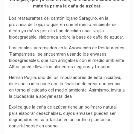
b
s
g
L
a
materia prima la caña de azúcar.
o
A
r
i
r
o
p
a
n
t
Los restaurantes del cantón lojano Saraguro, en la
k
p
m
k
i
provincia de Loja, no quieren que el medio ambiente se
destruya más y por ello han decidido usar vajilla
r
biodegradable, elaborada sobre la base de caña de azúcar.
Los locales, agremiados en la Asociación de Restaurantes
‘Pampamesa’, se encuentran usando los envases
biodegradables, que son amigables con el medio ambiente.
Allí se puede llevar los alimentos seguros y frescos.
Hernán Puglla, uno de los impulsadores de esta iniciativa,
dice que la idea nace con la finalidad de crear conciencia
en torno al cuidado del medio ambiente. Asimismo, invita a
la ciudadanía a apoyar esta idea.
Explica que la caña de azúcar tiene un polímero natural
para elaborar desechables, cuyos envases pueden ser
degradados en su totalidad en un jardín o plantación,
convirtiéndose en abono.