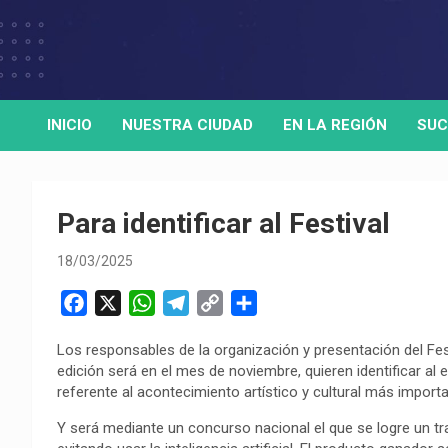
Skip
to
Medio de comunicación digital
HORA32
content
INICIO
NUESTRA CIUDAD
EN LA REGIÓN
SUC
Para identificar al Festival
18/03/2025
F
X
W
T
C
C
a
h
e
o
o
Los responsables de la organización y presentación del Fes
c
a
l
p
m
edición será en el mes de noviembre, quieren identificar al
e
t
e
y
p
referente al acontecimiento artístico y cultural más import
b
s
g
L
a
Y será mediante un concurso nacional el que se logre un trab
o
A
r
i
r