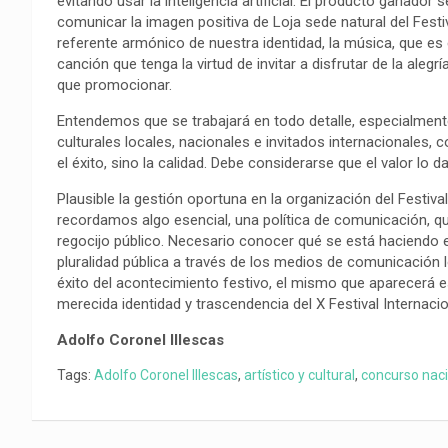
evitando usar la inteligencia artificial. El producto ganador 
o
p
a
n
t
comunicar la imagen positiva de Loja sede natural del Festiv
k
p
m
k
i
referente armónico de nuestra identidad, la música, que es
r
canción que tenga la virtud de invitar a disfrutar de la alegr
que promocionar.
Entendemos que se trabajará en todo detalle, especialmente
culturales locales, nacionales e invitados internacionales, 
el éxito, sino la calidad. Debe considerarse que el valor lo d
Plausible la gestión oportuna en la organización del Festival
recordamos algo esencial, una política de comunicación, q
regocijo público. Necesario conocer qué se está haciendo e
pluralidad pública a través de los medios de comunicación 
éxito del acontecimiento festivo, el mismo que aparecerá e
merecida identidad y trascendencia del X Festival Internaci
Adolfo Coronel Illescas
Tags:
Adolfo Coronel Illescas
,
artístico y cultural
,
concurso nac