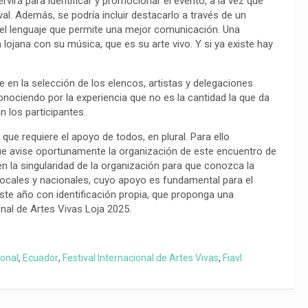
servirá para identificar y promocionar el evento, a la vez que
al. Además, se podría incluir destacarlo a través de un
 el lenguaje que permite una mejor comunicación. Una
ía lojana con su música, que es su arte vivo. Y si ya existe hay
 en la selección de los elencos, artistas y delegaciones
conociendo por la experiencia que no es la cantidad la que da
an los participantes.
 que requiere el apoyo de todos, en plural. Para ello
ue avise oportunamente la organización de este encuentro de
n la singularidad de la organización para que conozca la
locales y nacionales, cuyo apoyo es fundamental para el
ste año con identificación propia, que proponga una
onal de Artes Vivas Loja 2025.
ional
,
Ecuador
,
Festival Internacional de Artes Vivas
,
Fiavl