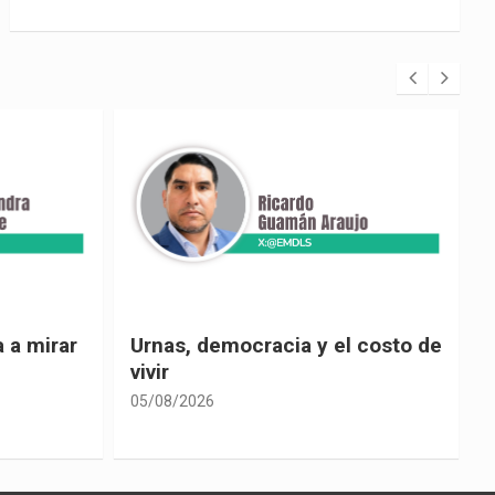
 costo de
El país de las explicaciones
convenientes
05/08/2026
0