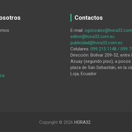
osotros
Contactos
omos
E-mail:
ogonzalez@hora32.com
editor@hora32.com.ec
publicidad@hora32.com.ec
Celulares:
099 215 1148 / 099 7
Dirección: Bolívar 209-52, entre 
Azuay (segundo piso), a pocos 
plaza de San Sebastián, en la ci
Loja, Ecuador
:
ica
Para
identificar
al
Festival
Copyright © 2026
HORA32